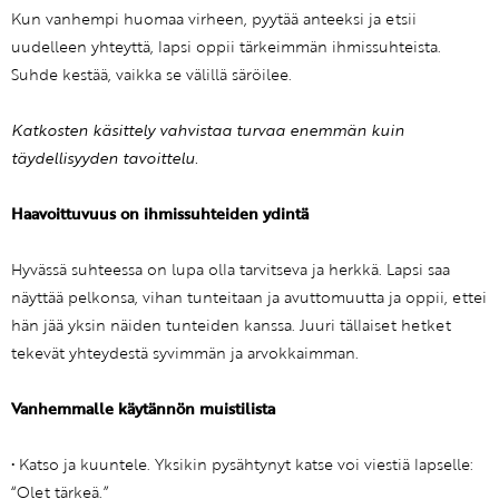
Kun vanhempi huomaa virheen, pyytää anteeksi ja etsii
uudelleen yhteyttä, lapsi oppii tärkeimmän ihmissuhteista.
Suhde kestää, vaikka se välillä säröilee.
Katkosten käsittely vahvistaa turvaa enemmän kuin
täydellisyyden tavoittelu.
Haavoittuvuus on ihmissuhteiden ydintä
Hyvässä suhteessa on lupa olla tarvitseva ja herkkä. Lapsi saa
näyttää pelkonsa, vihan tunteitaan ja avuttomuutta ja oppii, ettei
hän jää yksin näiden tunteiden kanssa. Juuri tällaiset hetket
tekevät yhteydestä syvimmän ja arvokkaimman.
Vanhemmalle käytännön muistilista
• Katso ja kuuntele. Yksikin pysähtynyt katse voi viestiä lapselle:
“Olet tärkeä.”