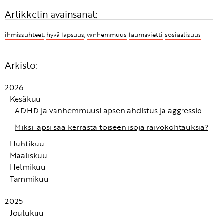
Artikkelin avainsanat:
ihmissuhteet
,
hyvä lapsuus
,
vanhemmuus
,
laumavietti
,
sosiaalisuus
Arkisto:
2026
Kesäkuu
ADHD ja vanhemmuus
Lapsen ahdistus ja aggressio
Miksi lapsi saa kerrasta toiseen isoja raivokohtauksia?
Huhtikuu
Maaliskuu
Turvan kokemus syntyy autonomisessa
Helmikuu
hermostossamme
Alle 3-vuotiaan tunnekasvatus: Tunteiden
Tammikuu
tunnistaminen ja nimeäminen ovat tunnetaitojen
Fanni-tunnetaitowebinaari: Alle 3-vuotiaiden
kivijalka
tunnekasvatus
Kuinka auttaa lasta rauhoittumaan?
2025
Jos olet koko ikäsi tottunut peittelemään tai
Lapsen tunteiden huomioon ottaminen ei tarkoita,
Joulukuu