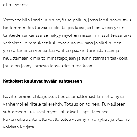
että itseensä.
Yhteys toisiin ihmisiin on myös se paikka, jossa lapsi haavoittuu
herkimmin. Jos turvaa ei ole, tai jos lapsi jää liian usein yksin
tunteidensa kanssa, se näkyy myöhemmissä ihmissuhteissa. Siksi
varhaiset kokemukset kulkevat aina mukana ja siksi niiden
ymmärtäminen voi auttaa vanhempaakin tunnistamaan ja
muuttamaan omia toimintatapojaan ja tunnistamaan taakkoja,
jotka on jäänyt omasta lapsuudesta matkaan.
Katkokset kuuluvat hyvään suhteeseen
Kuvittelemme ehkä joskus tiedostamattomastikin, että hyvä
vanhempi ei riitele tai erehdy. Totuus on toinen. Turvalliseen
suhteeseen kuuluvat myös katkokset. Lapsi tarvitsee
kokemuksia siitä, että välillä tulee väärinymmärryksiä ja että ne
voidaan korjata.