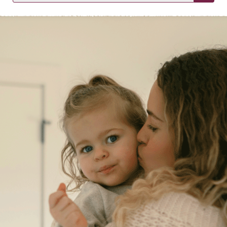
KIRJAUDU SISÄÄN
Etkö ole vielä asiakkaamme?
Luo asiakastili tästä!