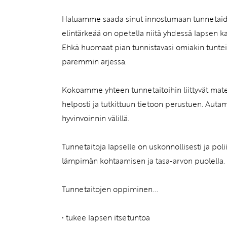
Haluamme saada sinut innostumaan tunnetaid
elintärkeää on opetella niitä yhdessä lapsen ka
Ehkä huomaat pian tunnistavasi omiakin tuntei
paremmin arjessa.
Kokoamme yhteen tunnetaitoihin liittyvät mater
helposti ja tutkittuun tietoon perustuen. Aut
hyvinvoinnin välillä.
Tunnetaitoja lapselle on uskonnollisesti ja pol
lämpimän kohtaamisen ja tasa-arvon puolella.
Tunnetaitojen oppiminen...
• tukee lapsen itsetuntoa