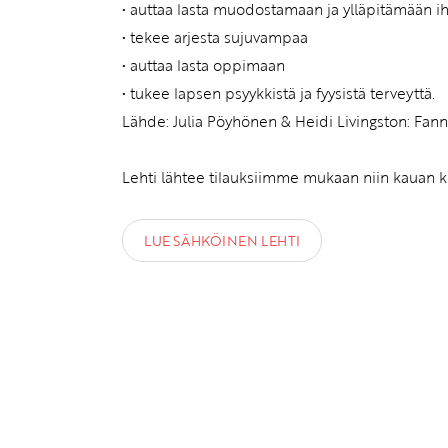
• auttaa lasta muodostamaan ja ylläpitämään i
• tekee arjesta sujuvampaa
• auttaa lasta oppimaan
• tukee lapsen psyykkistä ja fyysistä terveyttä.
Lähde: Julia Pöyhönen & Heidi Livingston: Fan
Lehti lähtee tilauksiimme mukaan niin kauan kuin
LUE SÄHKÖINEN LEHTI