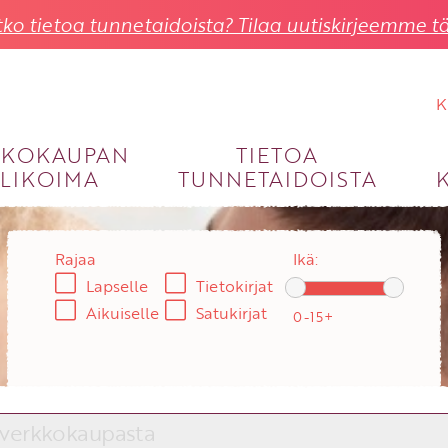
ko tietoa tunnetaidoista? Tilaa uutiskirjeemme tä
K
KKOKAUPAN
TIETOA
LIKOIMA
TUNNETAIDOISTA
KIRJAUDU SISÄÄN
Käyttäjätunnus
Rajaa
Ikä:
Lapselle
Tietokirjat
Salasana
Aikuiselle
Satukirjat
Unohtuiko salasana?
KIRJAUDU SISÄÄN