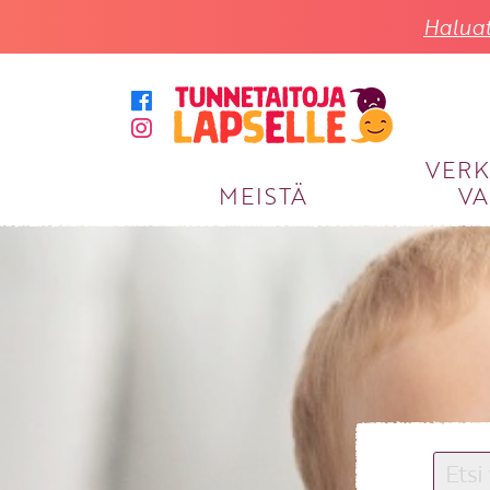
Haluat
VER
MEISTÄ
VA