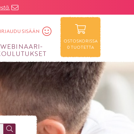
stä.
IRJAUDU SISÄÄN
OSTOSKORISSA
WEBINAARI­
0
TUOTETTA
KOULUTUKSET