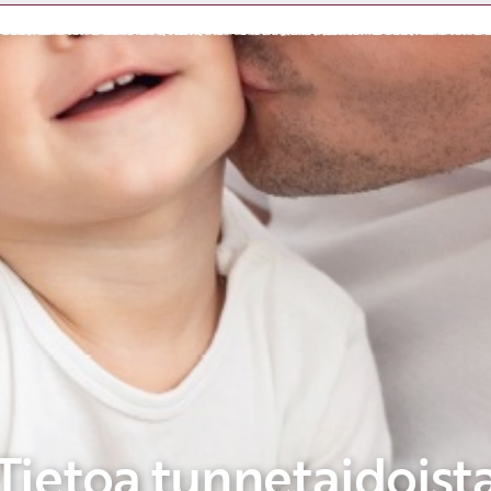
Etkö ole vielä asiakkaamme?
Luo asiakastili tästä!
Tietoa tunnetaidoist