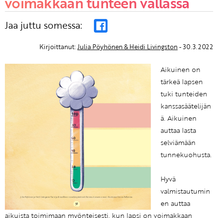
voimakkaan tunteen vallassa
Jaa juttu somessa:
Kirjoittanut:
Julia Pöyhönen & Heidi Livingston
- 30.3.2022
Aikuinen on
tärkeä lapsen
tuki tunteiden
kanssasäätelijän
ä. Aikuinen
auttaa lasta
selviämään
tunnekuohusta.
Hyvä
valmistautumin
en auttaa
aikuista toimimaan myönteisesti, kun lapsi on voimakkaan