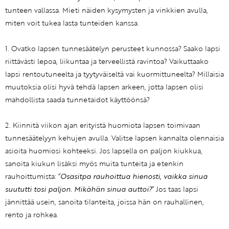
tunteen vallassa. Mieti näiden kysymysten ja vinkkien avulla,
miten voit tukea lasta tunteiden kanssa.
1. Ovatko lapsen tunnesäätelyn perusteet kunnossa? Saako lapsi
riittävästi lepoa, liikuntaa ja terveellistä ravintoa? Vaikuttaako
lapsi rentoutuneelta ja tyytyväiseltä vai kuormittuneelta? Millaisia
muutoksia olisi hyvä tehdä lapsen arkeen, jotta lapsen olisi
mahdollista saada tunnetaidot käyttöönsä?
2. Kiinnitä viikon ajan erityistä huomiota lapsen toimivaan
tunnesäätelyyn kehujen avulla. Valitse lapsen kannalta olennaisia
asioita huomiosi kohteeksi. Jos lapsella on paljon kiukkua,
sanoita kiukun lisäksi myös muita tunteita ja etenkin
rauhoittumista: ”
Osasitpa rauhoittua hienosti, vaikka sinua
suututti tosi paljon. Mikähän sinua auttoi?
” Jos taas lapsi
jännittää usein, sanoita tilanteita, joissa hän on rauhallinen,
rento ja rohkea.