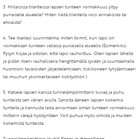
3. Millaisissa tilanteissa lapsen tunteen voimakkuus yltyy
punaiselle alueelle? Miten näitä tilanteita voisi ennakoida tai
ehkäistä?
4. Tee itsellesi suunnitelma, miten toimit, kun lapsi on
voimakkaan tunteen vallassa punaisella alueella (Esimerkiksi:
Pysyn hiljaa ja odotan, että lapsi rauhoittuu. Olen lapsen lähellä
ja pidän itseni rauhallisena hengittämällä syvään ja suuntaamalla
huomioni tavaroiden järjestelemiseen, tiskikoneen tyhjäämiseen
tai muuhun yksinkertaiseen kotityöhön.)
5. Katsele lapsen kanssa tunnelämpömittarin kuvaa ja puhu
tunteista sen värien avulla. Sanoita ääneen lapsen kokemia
tunteita ja kannusta lasta arvioimaan oman tunteen voimakkuus
mittarin värejä hyödyntäen. Voit puhua myös omista ja muiden
kokemista tunteista.
Tunnelämpömittarin löydät
Fanni ja ihmeellinen