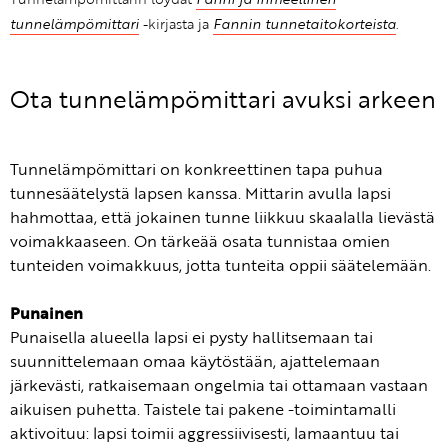
tunnelämpömittari
-kirjasta ja
Fannin tunnetaitokorteista
.
Ota tunnelämpömittari avuksi arkeen
Tunnelämpömittari on konkreettinen tapa puhua
tunnesäätelystä lapsen kanssa. Mittarin avulla lapsi
hahmottaa, että jokainen tunne liikkuu skaalalla lievästä
voimakkaaseen. On tärkeää osata tunnistaa omien
tunteiden voimakkuus, jotta tunteita oppii säätelemään.
Punainen
Punaisella alueella lapsi ei pysty hallitsemaan tai
suunnittelemaan omaa käytöstään, ajattelemaan
järkevästi, ratkaisemaan ongelmia tai ottamaan vastaan
aikuisen puhetta. Taistele tai pakene -toimintamalli
aktivoituu: lapsi toimii aggressiivisesti, lamaantuu tai