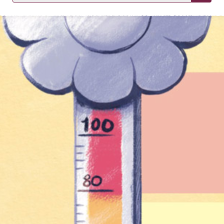
KIRJAUDU SISÄÄN
Etkö ole vielä asiakkaamme?
Luo asiakastili tästä!