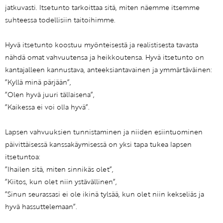
jatkuvasti. Itsetunto tarkoittaa sitä, miten näemme itsemme
suhteessa todellisiin taitoihimme.
Hyvä itsetunto koostuu myönteisestä ja realistisesta tavasta
nähdä omat vahvuutensa ja heikkoutensa. Hyvä itsetunto on
kantajalleen kannustava, anteeksiantavainen ja ymmärtäväinen:
”Kyllä minä pärjään”,
”Olen hyvä juuri tällaisena”,
”Kaikessa ei voi olla hyvä”.
Lapsen vahvuuksien tunnistaminen ja niiden esiintuominen
päivittäisessä kanssakäymisessä on yksi tapa tukea lapsen
itsetuntoa:
”Ihailen sitä, miten sinnikäs olet”,
”Kiitos, kun olet niin ystävällinen”,
”Sinun seurassasi ei ole ikinä tylsää, kun olet niin kekseliäs ja
hyvä hassuttelemaan”.