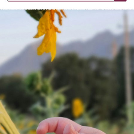
KIRJAUDU SISÄÄN
Etkö ole vielä asiakkaamme?
Luo asiakastili tästä!