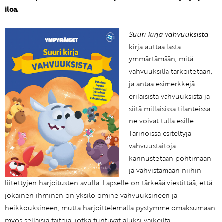
iloa.
Suuri kirja vahvuuksista
-
kirja auttaa lasta
ymmärtämään, mitä
vahvuuksilla tarkoitetaan,
ja antaa esimerkkejä
erilaisista vahvuuksista ja
siitä millaisissa tilanteissa
ne voivat tulla esille.
Tarinoissa esiteltyjä
vahvuustaitoja
kannustetaan pohtimaan
ja vahvistamaan niihin
liitettyjen harjoitusten avulla. Lapselle on tärkeää viestittää, että
jokainen ihminen on yksilö omine vahvuuksineen ja
heikkouksineen, mutta harjoittelemalla pystymme omaksumaan
myös sellaisia taitoja, jotka tuntuvat aluksi vaikeilta.