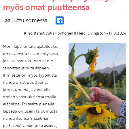
myös omat puutteensa
Jaa juttu somessa:
Kirjoittanut:
Julia Pöyhönen & Heidi Livingston
- 14.8.2024
Moni lapsi ei tule ajatelleeksi
omia vahvuuksiaan erityisesti,
jos kukaan aikuinen ei ole
sanoittanut niitä ääneen.
Ihmiselle on myös tyypillistä
nähdä omat puutteensa
korostuneina ja vähätellä
omien vahvuuksiensa roolia
elämässä. Toisaalta pienellä
lapsella on usein taipumusta
nähdä itsensä ”maailman
parhaana” vähän joka asiassa,