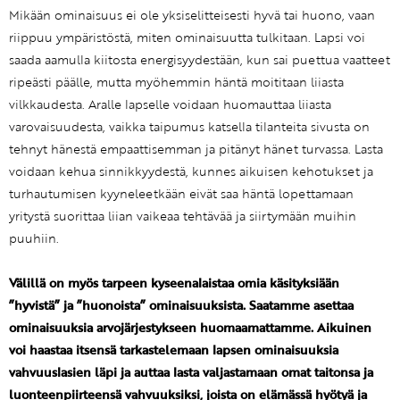
Mikään ominaisuus ei ole yksiselitteisesti hyvä tai huono, vaan
riippuu ympäristöstä, miten ominaisuutta tulkitaan. Lapsi voi
saada aamulla kiitosta energisyydestään, kun sai puettua vaatteet
ripeästi päälle, mutta myöhemmin häntä moititaan liiasta
vilkkaudesta. Aralle lapselle voidaan huomauttaa liiasta
varovaisuudesta, vaikka taipumus katsella tilanteita sivusta on
tehnyt hänestä empaattisemman ja pitänyt hänet turvassa. Lasta
voidaan kehua sinnikkyydestä, kunnes aikuisen kehotukset ja
turhautumisen kyyneleetkään eivät saa häntä lopettamaan
yritystä suorittaa liian vaikeaa tehtävää ja siirtymään muihin
puuhiin.
Välillä on myös tarpeen kyseenalaistaa omia käsityksiään
”hyvistä” ja ”huonoista” ominaisuuksista. Saatamme asettaa
ominaisuuksia arvojärjestykseen huomaamattamme. Aikuinen
voi haastaa itsensä tarkastelemaan lapsen ominaisuuksia
vahvuuslasien läpi ja auttaa lasta valjastamaan omat taitonsa ja
luonteenpiirteensä vahvuuksiksi, joista on elämässä hyötyä ja