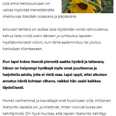
sillä omia heikkouksiaan on
vaikea myöntää menettämättä
mielikuvaa itsestään osaavana ja pärjäävänä.
Aikuisen tehtävä on auttaa lasta löytämään omat vahvuutensa,
kehua lasta niistä usein ääneen ja suhtautua lapseen
myötätuntoisesti silloin, kun tämä epäonnistuu tai joutuu
hankalaan tilanteeseen.
Kun lapsi kokee itsensä pienestä saakka hyvänä ja taitavana,
hänen on helpompi hyväksyä myös omat puutteensa ja
harjoitella asioita, joita ei vielä osaa. Lapsi oppii, ettei aikuisen
arvostus häntä kohtaan vähene, vaikkei hän osaisi kaikkea
täydellisesti.
Monet vanhemmat ja kasvattajat ovat huolissaan siitä, millainen
itsetunto lapsella on, ja miettivät, miten voisivat tukea sen
kehittymistä. On hyvä muistaa, että lapsen itsetunto kehittyy