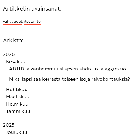
Artikkelin avainsanat:
vahvuudet
,
itsetunto
Arkisto:
2026
Kesäkuu
ADHD ja vanhemmuus
Lapsen ahdistus ja aggressio
Miksi lapsi saa kerrasta toiseen isoja raivokohtauksia?
Huhtikuu
Maaliskuu
Turvan kokemus syntyy autonomisessa
Helmikuu
hermostossamme
Alle 3-vuotiaan tunnekasvatus: Tunteiden
Tammikuu
tunnistaminen ja nimeäminen ovat tunnetaitojen
Fanni-tunnetaitowebinaari: Alle 3-vuotiaiden
kivijalka
tunnekasvatus
Kuinka auttaa lasta rauhoittumaan?
2025
Jos olet koko ikäsi tottunut peittelemään tai
Lapsen tunteiden huomioon ottaminen ei tarkoita,
Joulukuu
tukahduttamaan tunteitasi, et voi vain yhtenä
että kaikki toiveet täytetään