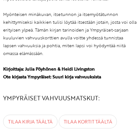
Myönteisen minäkuvan, itsetunnon ja itsemyötätunnon
kehittymiseksi kaikkien tulisi löytää itsestään jotain, josta voi olla
erityisen ylpeä. Tämän kirjan tarinoiden ja Ympyräiset-sarjaan
kuuluvien vahvuuskorttien avulla voitte yhdessä tunnistaa
lapsen vahvuuksia ja pohtia, miten lapsi voi hyödyntää niitä
omassa elämässään.
Kirjoittaja: Julia Pöyhönen & Heidi Livingston
Ote kirjasta Ympyräiset: Suuri kirja vahvuuksista
YMPYRÄISET VAHVUUSMATSKUT:
TILAA KIRJA TÄÄLTÄ
TILAA KORTIT TÄÄLTÄ