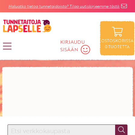
Haluatko tietoa tunnetaidoista? Tilaa uutiskirjeemme tästä.
Rajaa
Ikä:
Tietokirjat
Lapselle
Satukirjat
OSTOSKORISSA
KIRJAUDU
Aikuiselle
0
TUOTETTA
SISÄÄN
KIRJAUDU SISÄÄN
Käyttäjätunnus
Salasana
Unohtuiko salasana?