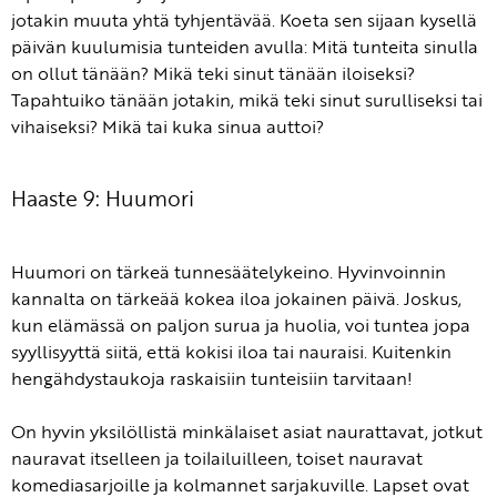
jotakin muuta yhtä tyhjentävää. Koeta sen sijaan kysellä
päivän kuulumisia tunteiden avulla: Mitä tunteita sinulla
on ollut tänään? Mikä teki sinut tänään iloiseksi?
Tapahtuiko tänään jotakin, mikä teki sinut surulliseksi tai
vihaiseksi? Mikä tai kuka sinua auttoi?
Haaste 9: Huumori
Huumori on tärkeä tunnesäätelykeino. Hyvinvoinnin
kannalta on tärkeää kokea iloa jokainen päivä. Joskus,
kun elämässä on paljon surua ja huolia, voi tuntea jopa
syyllisyyttä siitä, että kokisi iloa tai nauraisi. Kuitenkin
hengähdystaukoja raskaisiin tunteisiin tarvitaan!
On hyvin yksilöllistä minkälaiset asiat naurattavat, jotkut
nauravat itselleen ja toilailuilleen, toiset nauravat
komediasarjoille ja kolmannet sarjakuville. Lapset ovat