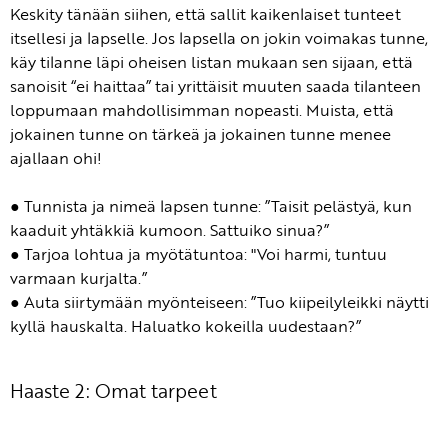
Keskity tänään siihen, että sallit kaikenlaiset tunteet
itsellesi ja lapselle. Jos lapsella on jokin voimakas tunne,
käy tilanne läpi oheisen listan mukaan sen sijaan, että
sanoisit “ei haittaa” tai yrittäisit muuten saada tilanteen
loppumaan mahdollisimman nopeasti. Muista, että
jokainen tunne on tärkeä ja jokainen tunne menee
ajallaan ohi!
● Tunnista ja nimeä lapsen tunne: ”Taisit pelästyä, kun
kaaduit yhtäkkiä kumoon. Sattuiko sinua?”
● Tarjoa lohtua ja myötätuntoa: "Voi harmi, tuntuu
varmaan kurjalta.”
● Auta siirtymään myönteiseen: ”Tuo kiipeilyleikki näytti
kyllä hauskalta. Haluatko kokeilla uudestaan?”
Haaste 2: Omat tarpeet