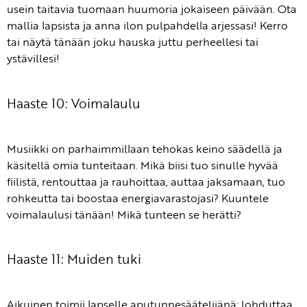
usein taitavia tuomaan huumoria jokaiseen päivään. Ota
mallia lapsista ja anna ilon pulpahdella arjessasi! Kerro
tai näytä tänään joku hauska juttu perheellesi tai
ystävillesi!
Haaste 10: Voimalaulu
Musiikki on parhaimmillaan tehokas keino säädellä ja
käsitellä omia tunteitaan. Mikä biisi tuo sinulle hyvää
fiilistä, rentouttaa ja rauhoittaa, auttaa jaksamaan, tuo
rohkeutta tai boostaa energiavarastojasi? Kuuntele
voimalaulusi tänään! Mikä tunteen se herätti?
Haaste 11: Muiden tuki
Aikuinen toimii lapselle aputunnesäätelijänä: lohduttaa,