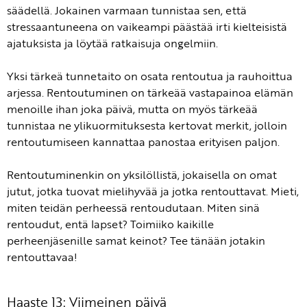
säädellä. Jokainen varmaan tunnistaa sen, että
stressaantuneena on vaikeampi päästää irti kielteisistä
ajatuksista ja löytää ratkaisuja ongelmiin.
Yksi tärkeä tunnetaito on osata rentoutua ja rauhoittua
arjessa. Rentoutuminen on tärkeää vastapainoa elämän
menoille ihan joka päivä, mutta on myös tärkeää
tunnistaa ne ylikuormituksesta kertovat merkit, jolloin
rentoutumiseen kannattaa panostaa erityisen paljon.
Rentoutuminenkin on yksilöllistä, jokaisella on omat
jutut, jotka tuovat mielihyvää ja jotka rentouttavat. Mieti,
miten teidän perheessä rentoudutaan. Miten sinä
rentoudut, entä lapset? Toimiiko kaikille
perheenjäsenille samat keinot? Tee tänään jotakin
rentouttavaa!
Haaste 13: Viimeinen päivä