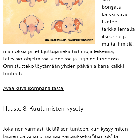
bongata
kaikki kuvan
tunteet
tarkkailemalla
itseänne ja
muita ihmisiä,
mainoksia ja lehtijuttuja sekä hahmoja leikeissä,
televisio-ohjelmissa, videoissa ja kirjojen tarinoissa.
Onnistutteko löytämään yhden päivän aikana kaikki
tunteet?
Avaa kuva isompana tästä.
Haaste 8: Kuulumisten kysely
Jokainen varmasti tietää sen tunteen, kun kysyy miten
lapsen päivä sujui jaa saa vastaukseksi “ihan ok” tai