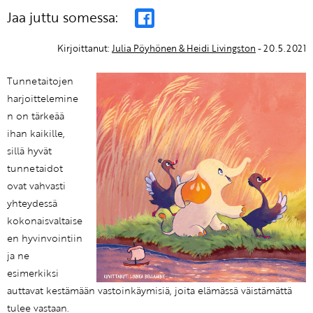
Jaa juttu somessa:
Kirjoittanut:
Julia Pöyhönen & Heidi Livingston
- 20.5.2021
Tunnetaitojen
harjoittelemine
n on tärkeää
ihan kaikille,
sillä hyvät
tunnetaidot
ovat vahvasti
yhteydessä
kokonaisvaltaise
en hyvinvointiin
ja ne
esimerkiksi
auttavat kestämään vastoinkäymisiä, joita elämässä väistämättä
tulee vastaan.