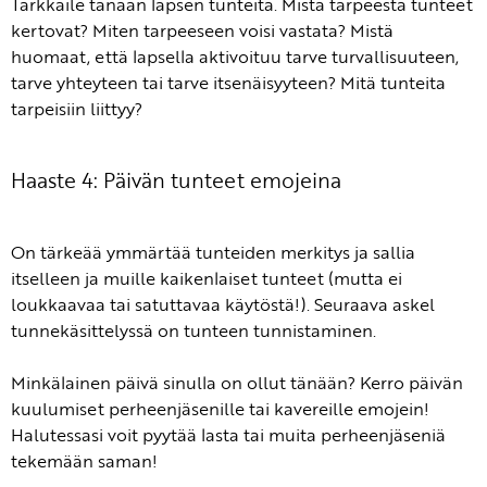
Tarkkaile tänään lapsen tunteita. Mistä tarpeesta tunteet
kertovat? Miten tarpeeseen voisi vastata? Mistä
huomaat, että lapsella aktivoituu tarve turvallisuuteen,
tarve yhteyteen tai tarve itsenäisyyteen? Mitä tunteita
tarpeisiin liittyy?
Haaste 4: Päivän tunteet emojeina
On tärkeää ymmärtää tunteiden merkitys ja sallia
itselleen ja muille kaikenlaiset tunteet (mutta ei
loukkaavaa tai satuttavaa käytöstä!). Seuraava askel
tunnekäsittelyssä on tunteen tunnistaminen.
Minkälainen päivä sinulla on ollut tänään? Kerro päivän
kuulumiset perheenjäsenille tai kavereille emojein!
Halutessasi voit pyytää lasta tai muita perheenjäseniä
tekemään saman!