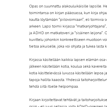
Opas on suunnattu alakouluikäisille lapsille. H
toimintansa on kirjan pääosassa, kun kirja ohja
kautta löytämään “piilovoimiaan”, eli toimivia 
arkeen. Lapsi toimii kirjassa “matkanjohtajana”, 
ja ADHD on matkatoveri ja “sisäinen leijona”.
kuvittelu johonkin konkreettiseen muotoon voi 
tietoa aikuiselle, joka voi ohjata ja tukea lasta 
Kirjassa käsitellään kaikkia lapsen elämän os
jälkeen käsitellään kotia, koulua sekä kavereita
kotia käsittelevässä luvussa käsitellään lepoa ja
tapoja hallita kaaosta. Yhdessä taitoharjoittelu
tehdä siitä itselle helpompaa.
Kirjaan kirjoitettavat tehtävät ja taitoharjoituk
osiin - eli juuri sellaisia, joita ADHD-oireinen