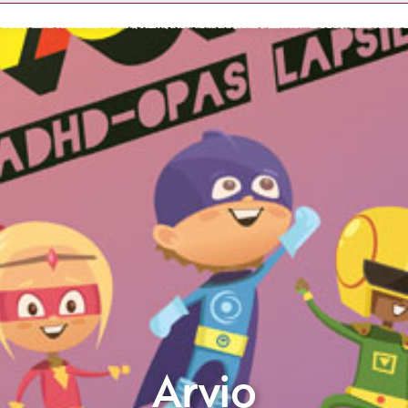
Etkö ole vielä asiakkaamme?
Luo asiakastili tästä!
Arvio