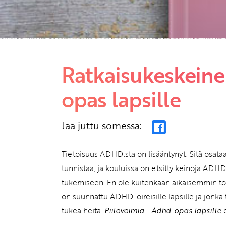
Ratkaisukeskein
opas lapsille
Jaa juttu somessa:
Tietoisuus ADHD:sta on lisääntynyt. Sitä osa
tunnistaa, ja kouluissa on etsitty keinoja ADHD
tukemiseen. En ole kuitenkaan aikaisemmin tör
on suunnattu ADHD-oireisille lapsille ja jonka
tukea heitä.
Piilovoimia - Adhd-opas lapsille
o