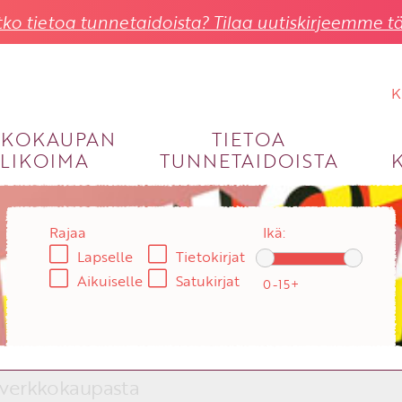
ko tietoa tunnetaidoista? Tilaa uutiskirjeemme tä
K
KKOKAUPAN
TIETOA
LIKOIMA
TUNNETAIDOISTA
KIRJAUDU SISÄÄN
Käyttäjätunnus
Rajaa
Ikä:
Lapselle
Tietokirjat
Salasana
Aikuiselle
Satukirjat
Unohtuiko salasana?
KIRJAUDU SISÄÄN