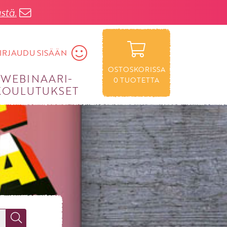
stä.
IRJAUDU SISÄÄN
OSTOSKORISSA
WEBINAARI­
0
TUOTETTA
KOULUTUKSET