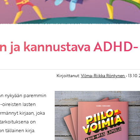
en ja kannustava ADHD-
Kirjoittanut:
Vilma-Riikka Röntynen
- 13.10
taan nykyään paremmin
-oireisten lasten
männyt kirjaan, joka
 tarkoituksena on
n tällainen kirja.