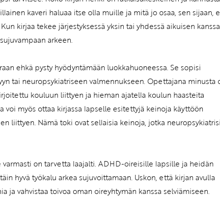
lainen kaveri haluaa itse olla muille ja mitä jo osaa, sen sijaan, e
a. Kun kirjaa tekee järjestyksessä yksin tai yhdessä aikuisen kanssa
ta sujuvampaan arkeen.
oraan ehkä pysty hyödyntämään luokkahuoneessa. Se sopisi
lyyn tai neuropsykiatriseen valmennukseen. Opettajana minusta o
rjoitettu kouluun liittyen ja hieman ajatella koulun haasteita
oi myös ottaa kirjassa lapselle esitettyjä keinoja käyttöön
n liittyen. Nämä toki ovat sellaisia keinoja, jotka neuropsykiatris
e varmasti on tarvetta laajalti. ADHD-oireisille lapsille ja heidän
ttäin hyvä työkalu arkea sujuvoittamaan. Uskon, että kirjan avulla
imia ja vahvistaa toivoa oman oireyhtymän kanssa selviämiseen.