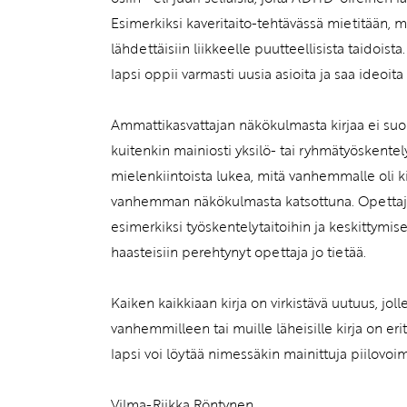
Esimerkiksi kaveritaito-tehtävässä mietitään, mil
lähdettäisiin liikkeelle puutteellisista taidoist
lapsi oppii varmasti uusia asioita ja saa ideoi
Ammattikasvattajan näkökulmasta kirjaa ei su
kuitenkin mainiosti yksilö- tai ryhmätyöskente
mielenkiintoista lukea, mitä vanhemmalle oli ki
vanhemman näkökulmasta katsottuna. Opettaja v
esimerkiksi työskentelytaitoihin ja keskittymisee
haasteisiin perehtynyt opettaja jo tietää.
Kaiken kaikkiaan kirja on virkistävä uutuus, joll
vanhemmilleen tai muille läheisille kirja on eri
lapsi voi löytää nimessäkin mainittuja piilovo
Vilma-Riikka Röntynen