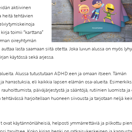
eidän aktiivinen
a heitä tehtävien
selviytymiskeinoja
kirja toimii “karttana”
 Oman oireyhtymän
auttaa lasta saamaan siitä otetta. Joka luvun alussa on myös lyhy
kirjan käytössä sekä arjessa.
a-alueita. Alussa tutustutaan ADHD:een ja omaan itseen. Tämän
 ja harrastuksia, eli kaikkia lapsen elämän osa-alueita. Esimerkiks
 rauhoittumista, päiväjärjestystä ja sääntöjä, rutiinien luomista ja 
n tehtävässä harjoitellaan huoneen siivousta ja tarjotaan neljä ke
set ovat käytännönläheisiä, helposti ymmärrettäviä ja pilkottu pien
 lapsi tarvitsee. Koko kirjan henki on ratkaisukeskeinen ja kannusta