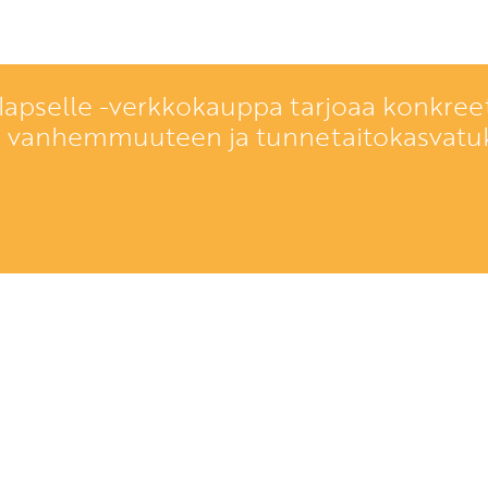
lapselle -verkkokauppa tarjoaa konkreet
a vanhemmuuteen ja tunnetaitokasvatu
Keitä me ollaan?
Toimitusehdot
Tunnetaitoja lapselle
Rekisteriseloste
PL 86, 40101 Jyväskylä
Anna palautetta
Aatoksenkatu 8 E 90, 40720 Jy
Tilaa uutiskirje
Soita meille:
Peruutuslomake
014 337 0060 (arkisin klo 9–16