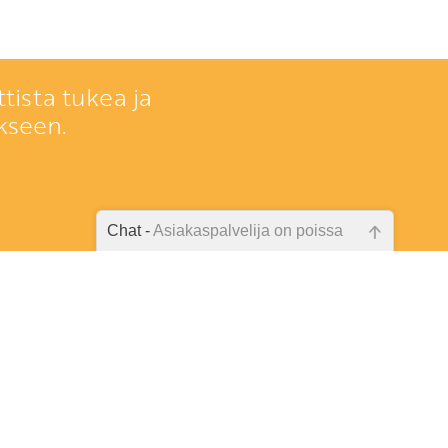
tista tukea ja
kseen.
Chat -
Asiakaspalvelija on poissa
Emme ole juuri nyt paikalla, lähetä
kysymyksesi meille sähköpostitse,
niin vastaamme sinulle
mahdollisimman pian.
väskylä
Tarkista sähköpostiosoite!
)