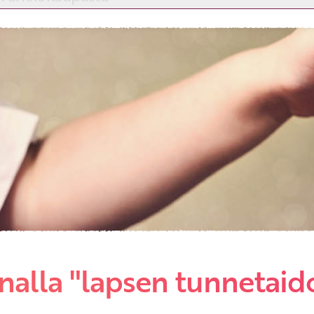
Etkö ole vielä asiakkaamme?
Luo asiakastili tästä!
analla "lapsen tunnetaid