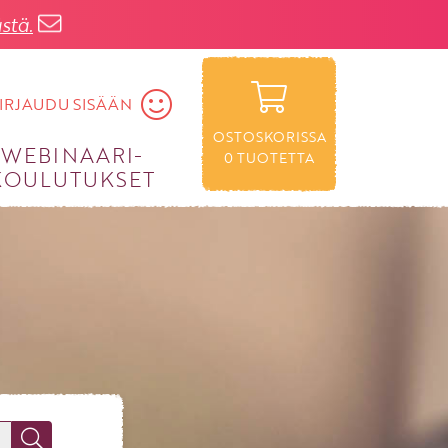
stä.
IRJAUDU SISÄÄN
OSTOSKORISSA
WEBINAARI­
0
TUOTETTA
KOULUTUKSET