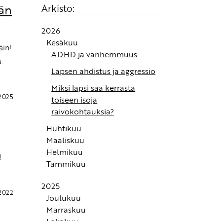
män
Arkisto:
2026
Kesäkuu
äin!
ADHD ja vanhemmuus
.
Lapsen ahdistus ja aggressio
Miksi lapsi saa kerrasta
2025
toiseen isoja
raivokohtauksia?
Huhtikuu
Maaliskuu
Turvan kokemus syntyy
Helmikuu
autonomisessa
Alle 3-vuotiaan
!
Tammikuu
hermostossamme
tunnekasvatus: Tunteiden
Fanni-tunnetaitowebinaari:
tunnistaminen ja
Alle 3-vuotiaiden
Kuinka auttaa lasta
2025
nimeäminen ovat
tunnekasvatus
rauhoittumaan?
.2022
Joulukuu
tunnetaitojen kivijalka
Lapsen tunteiden huomioon
Marraskuu
Kärsimys ei tee ihmisestä
Jos olet koko ikäsi tottunut
ottaminen ei tarkoita, että