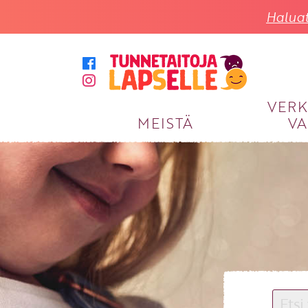
Haluat
VER
MEISTÄ
VA