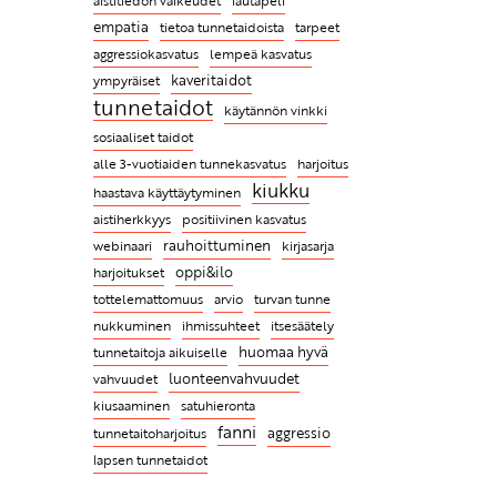
aistitiedon vaikeudet
lautapeli
"Turvallinen tunnehetki,
hyväksyvää puhetta ääneen
- opeta tunnetaitoja
empatia
tarpeet
tietoa tunnetaidoista
jonka aikana lapsi saa
lapselle
aggressiokasvatus
lempeä kasvatus
tutustua tunteisiin ja
Luonteenvahvuustarina:
Kiukku herkästi työntää
kaveritaidot
ympyräiset
itseensä, on parasta
Paarma vie pyyhkeen
muita kauemmaksi, vaikka
tunnetaidot
mahdollista yhdessäoloa"
käytännön vinkki
Empatiataidot eivät voi
todellisuudessa vihaisena
sosiaaliset taidot
puhjeta kukkaansa ilman
tarvitsisimme erityisen paljon
alle 3-vuotiaiden tunnekasvatus
harjoitus
aikuisen esimerkkiä
muiden apua ja ymmärrystä
kiukku
haastava käyttäytyminen
Mitä ovat tunnetaidot ja
Rakentava riitely on tärkeä
aistiherkkyys
positiivinen kasvatus
miksi niitä täytyy opetella?
sosiaalinen taito - ILMAINEN
rauhoittuminen
webinaari
kirjasarja
WEBINAARI 20.10. klo 18
oppi&ilo
harjoitukset
tottelemattomuus
arvio
turvan tunne
itsesäätely
nukkuminen
ihmissuhteet
tunnetaitoja aikuiselle
huomaa hyvä
luonteenvahvuudet
vahvuudet
kiusaaminen
satuhieronta
fanni
tunnetaitoharjoitus
aggressio
lapsen tunnetaidot