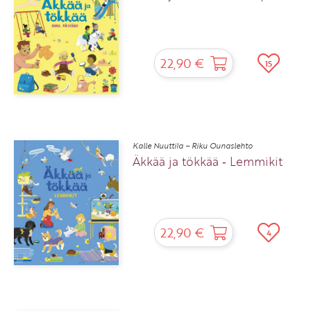
22,90 €
15
Kalle Nuuttila – Riku Ounaslehto
Äkkää ja tökkää ‑ Lemmikit
22,90 €
4