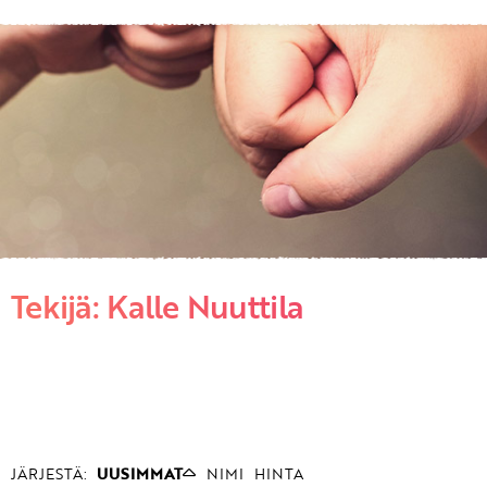
KIRJAUDU SISÄÄN
Etkö ole vielä asiakkaamme?
Luo asiakastili tästä!
Tekijä: Kalle Nuuttila
JÄRJESTÄ:
UUSIMMAT
NIMI
HINTA