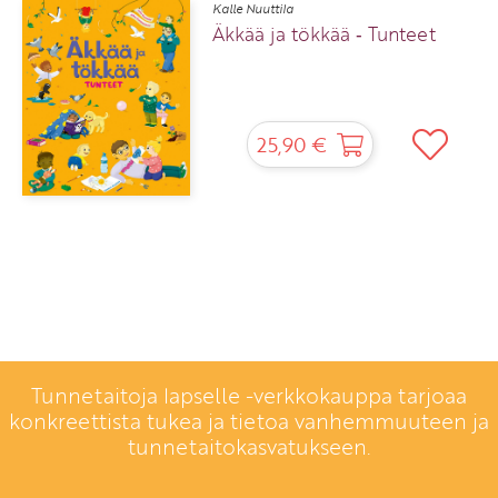
Kalle Nuuttila
Äkkää ja tökkää ‑ Tunteet
25,90 €
Tunnetaitoja lapselle -verkkokauppa tarjoaa
konkreettista tukea ja tietoa vanhemmuuteen ja
tunnetaitokasvatukseen.