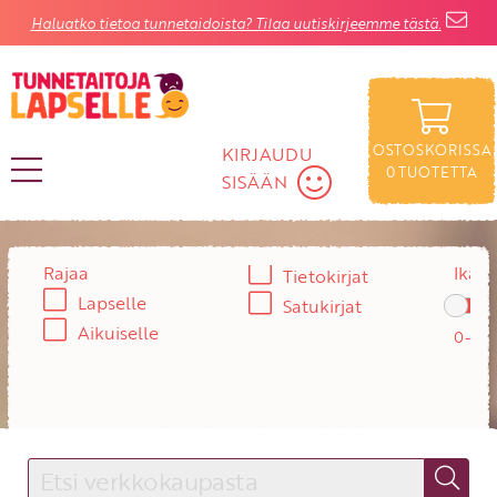
Haluatko tietoa tunnetaidoista? Tilaa uutiskirjeemme tästä.
OSTOSKORISSA
KIRJAUDU
0
TUOTETTA
SISÄÄN
KIRJAUDU SISÄÄN
Rajaa
Ikä:
Tietokirjat
Lapselle
Satukirjat
Käyttäjätunnus
Aikuiselle
Salasana
Unohtuiko salasana?