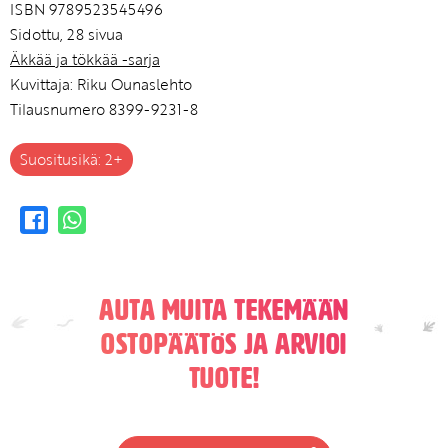
ISBN 9789523545496
Sidottu, 28 sivua
Äkkää ja tökkää -sarja
Kuvittaja: Riku Ounaslehto
Tilausnumero 8399-9231-8
Suositusikä: 2+
Auta muita tekemään
ostopäätös ja arvioi
tuote!