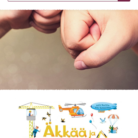
KIRJAUDU SISÄÄN
Etkö ole vielä asiakkaamme?
Luo asiakastili tästä!