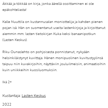
Äkkää ja tökkää on kirja, jonka äärellä osoittaminen ei ole
epäkohteliasta!
Kalle Nuuttila on kustannusalan moniottelija ja kahden pienen
pojan isä. Hän on suomentanut useita lastenkirjoja ja kirjoittanut
aiemmin mm. lasten tietokirjan Kuka keksi banaanipotkun
(Lasten Keskus).
Riku Ounaslehto on pohjoisesta ponnistanut, nykyään
helsinkiläistynyt kuvittaja. Hänen monipuolinen kuvitustyylinsä
taipuu niin kuvakirjoihin, näyttäviin jouluilmeisiin, animaatioihin
kuin uniikkeihin kuosiluomuksiin.
Ikä 2+
Kustantaja:
Lasten Keskus
2022