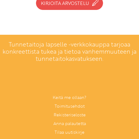
KIRJOITA ARVOSTELU
Tunnetaitoja lapselle -verkkokauppa tarjoaa
konkreettista tukea ja tietoa vanhemmuuteen ja
tunnetaitokasvatukseen.
Keitä me ollaan?
Toimitusehdot
Rekisteriseloste
Anna palautetta
Tilaa uutiskirje