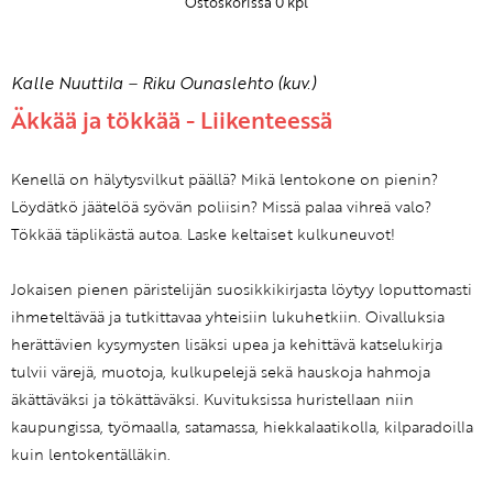
Ostoskorissa
0
kpl
Kalle Nuuttila
–
Riku Ounaslehto (kuv.)
Äkkää ja tökkää - Liikenteessä
Kenellä on hälytysvilkut päällä? Mikä lentokone on pienin?
Löydätkö jäätelöä syövän poliisin? Missä palaa vihreä valo?
Tökkää täplikästä autoa. Laske keltaiset kulkuneuvot!
Jokaisen pienen päristelijän suosikkikirjasta löytyy loputtomasti
ihmeteltävää ja tutkittavaa yhteisiin lukuhetkiin. Oivalluksia
herättävien kysymysten lisäksi upea ja kehittävä katselukirja
tulvii värejä, muotoja, kulkupelejä sekä hauskoja hahmoja
äkättäväksi ja tökättäväksi. Kuvituksissa huristellaan niin
kaupungissa, työmaalla, satamassa, hiekkalaatikolla, kilparadoilla
kuin lentokentälläkin.