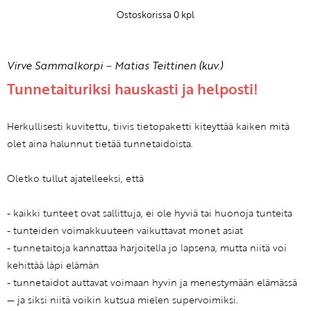
Ostoskorissa
0
kpl
Virve Sammalkorpi
–
Matias Teittinen (kuv.)
Tunnetaituriksi hauskasti ja helposti!
Herkullisesti kuvitettu, tiivis tietopaketti kiteyttää kaiken mitä
olet aina halunnut tietää tunnetaidoista.
Oletko tullut ajatelleeksi, että
- kaikki tunteet ovat sallittuja, ei ole hyviä tai huonoja tunteita
- tunteiden voimakkuuteen vaikuttavat monet asiat
- tunnetaitoja kannattaa harjoitella jo lapsena, mutta niitä voi
kehittää läpi elämän
- tunnetaidot auttavat voimaan hyvin ja menestymään elämässä
— ja siksi niitä voikin kutsua mielen supervoimiksi.