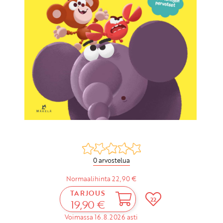
0 arvostelua
Normaalihinta 22,90 €
TARJOUS
22
19,90 €
Voimassa 16.8.2026 asti