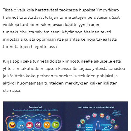
Tässä oivalluksia herättävässä teoksessa hupaisat Ympyräiset-
hahmot tutustuttavat lukijan tunnetaitojen perusteisiin. Saat
vinkkejä tuntei­den rakentavaan käsittelyyn ja arjen
tunnekuohuista selviämiseen. Käytännönläheinen teksti
innostaa aikuista oppimaan itse ja antaa keinoja tukea lasta
tunnetaitojen harjoittelussa.
Kirja sopii sekä tunnetaidoista kiinnostuneelle aikuiselle että
yhteisiin lukuhetkiin lapsen kanssa. Se tarjoaa yhteistä sanastoa
ja käsitteitä koko perheen tunnekeskusteluiden pohjaksi ja
aktivoi huomaamaan tunteiden merkityksen kaikenikäisten
elämässä.