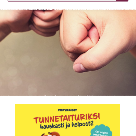
KIRJAUDU SISÄÄN
Etkö ole vielä asiakkaamme?
Luo asiakastili tästä!