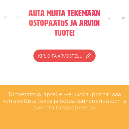
Auta muita tekemään
ostopäätös ja arvioi
tuote!
KIRJOITA ARVOSTELU
Tunnetaitoja lapselle -verkkokauppa tarjoaa
konkreettista tukea ja tietoa vanhemmuuteen ja
tunnetaitokasvatukseen.