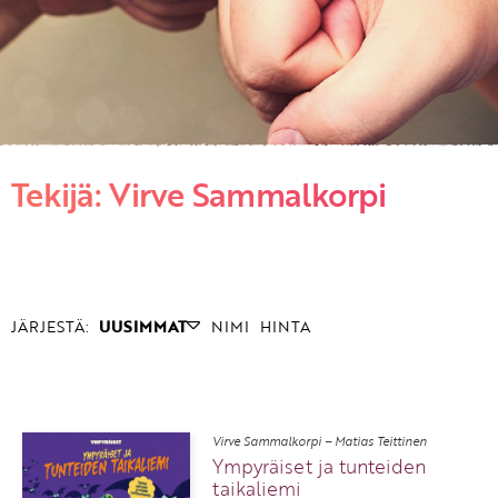
KIRJAUDU SISÄÄN
Etkö ole vielä asiakkaamme?
Luo asiakastili tästä!
Tekijä: Virve Sammalkorpi
JÄRJESTÄ:
UUSIMMAT
NIMI
HINTA
Virve Sammalkorpi – Matias Teittinen
Ympyräiset ja tunteiden
taikaliemi