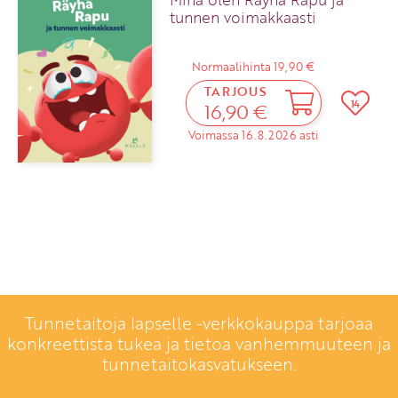
tunnen voimakkaasti
Normaalihinta 19,90 €
TARJOUS
14
16,90 €
Voimassa 16.8.2026 asti
Tunnetaitoja lapselle -verkkokauppa tarjoaa
konkreettista tukea ja tietoa vanhemmuuteen ja
tunnetaitokasvatukseen.