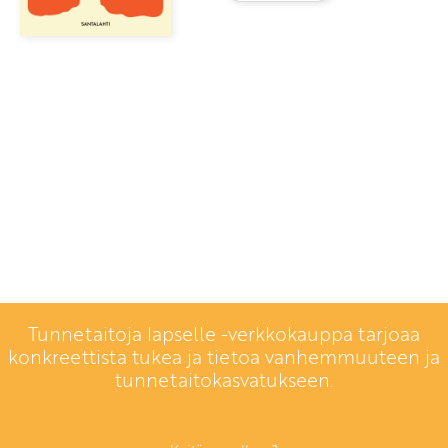
Tunnetaitoja lapselle -verkkokauppa tarjoaa
konkreettista tukea ja tietoa vanhemmuuteen ja
tunnetaitokasvatukseen.