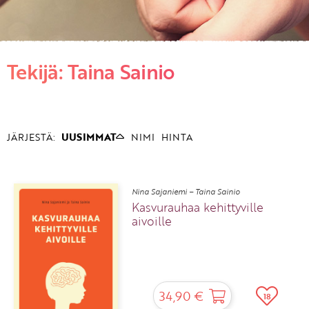
KIRJAUDU SISÄÄN
Tekijä: Taina Sainio
Etkö ole vielä asiakkaamme?
Luo asiakastili tästä!
JÄRJESTÄ:
UUSIMMAT
NIMI
HINTA
Nina Sajaniemi – Taina Sainio
Kasvurauhaa kehittyville
aivoille
34,90 €
18