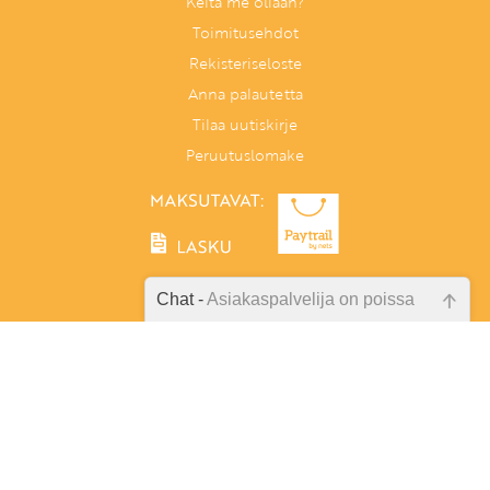
Keitä me ollaan?
Toimitusehdot
Rekisteriseloste
Anna palautetta
Tilaa uutiskirje
Peruutuslomake
Chat -
Asiakaspalvelija on poissa
Emme ole juuri nyt paikalla, lähetä
Tunnetaitoja lapselle
kysymyksesi meille sähköpostitse,
PL 86, 40101 Jyväskylä
niin vastaamme sinulle
Aatoksenkatu 8 E 90, 40720 Jyväskylä
mahdollisimman pian.
Soita meille:
014 337 0060 (arkisin klo 9–16)
Tarkista sähköpostiosoite!