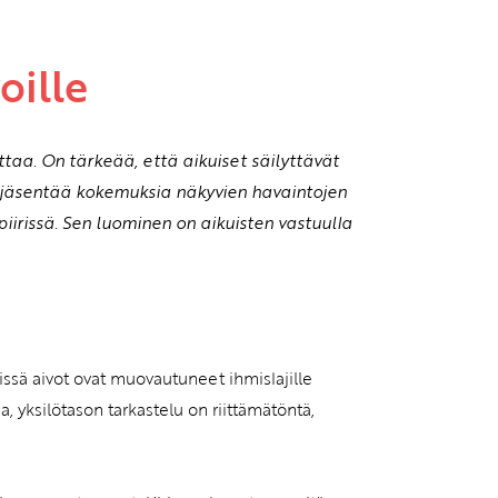
oille
ttaa. On tärkeää, että aikuiset säilyttävät
äsentää kokemuksia näkyvien havaintojen
iirissä. Sen luominen on aikuisten vastuulla
ssä aivot ovat muovautuneet ihmislajille
a, yksilötason tarkastelu on riittämätöntä,