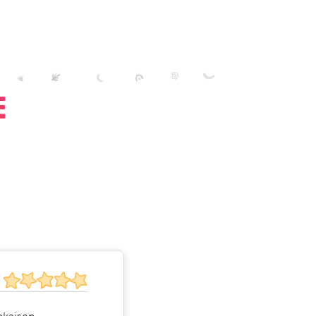
e
jokaisen