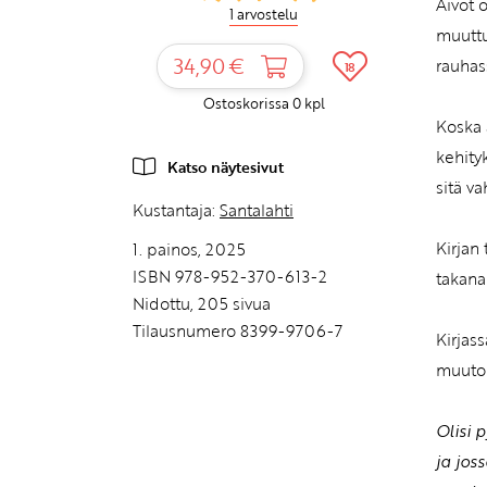
Aivot 
1 arvostelu
muuttu
34,90 €
rauhas
18
Ostoskorissa
0
kpl
Koska 
kehity
Katso näytesivut
sitä va
Kustantaja:
Santalahti
Kirjan
1. painos, 2025
ISBN 978-952-370-613-2
takana 
Nidottu, 205 sivua
Tilausnumero 8399-9706-7
Kirjas
muutok
Olisi 
ja jos