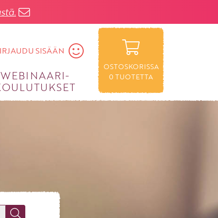
stä.
IRJAUDU SISÄÄN
OSTOSKORISSA
WEBINAARI­
0
TUOTETTA
KOULUTUKSET