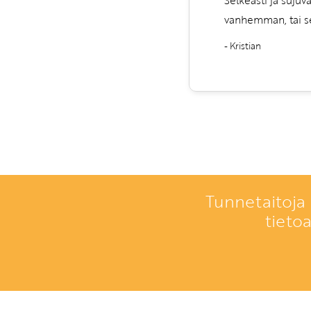
vanhemman, tai sel
- Kristian
Tunnetaitoja 
tieto