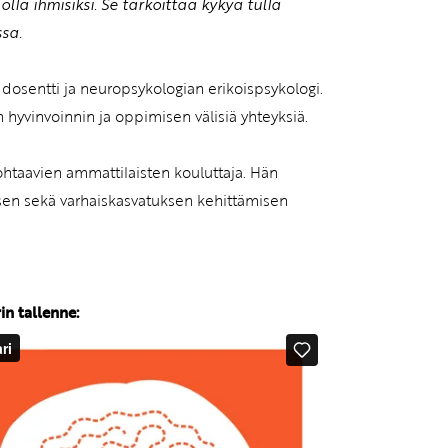
 ihmisiksi. Se tarkoittaa kykyä tulla
ssa.
dosentti ja neuropsykologian erikoispsykologi.
hyvinvoinnin ja oppimisen välisiä yhteyksiä.
ohtaavien ammattilaisten kouluttaja. Hän
isen sekä varhaiskasvatuksen kehittämisen
n tallenne: