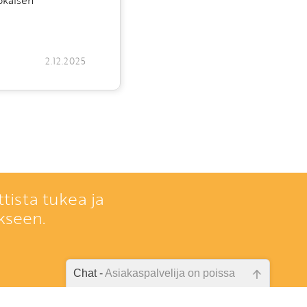
2.12.2025
tista tukea ja
kseen.
Chat -
Asiakaspalvelija on poissa
Emme ole juuri nyt paikalla, lähetä