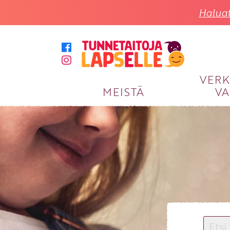
Haluat
VER
MEISTÄ
VA