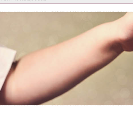
Etkö ole vielä asiakkaamme?
Luo asiakastili tästä!