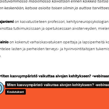
istuvammassa maailmassa kaivataan ennen kaikkea taitoa olla
n keskenään, katsoa asioita toisen silmin ja auttaa tarvittae
ajaniemi
on kasvatustieteen professori, kehitysneuropsykologian 
inottaa tutkimuksissaan ja opetuksessaan aivoterveyden, mielen 
Sainio
on kokenut varhaiskasvatuksen opettaja ja lapsiperheitä k
ntelee lasten ja perheiden terveys- ja hyvinvointitaitojen tukem
.
Miten kasvuympäristö vaikuttaa aivojen kehitykseen? -webinaari