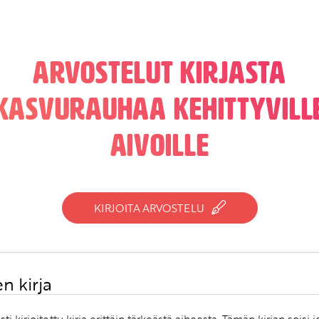
Arvostelut kirjasta
Kasvurauhaa kehittyvill
aivoille
KIRJOITA ARVOSTELU
n kirja
sti kirjoitettu kirja erittäin tärkeästä aiheesta. Tämän kirjan soisi 