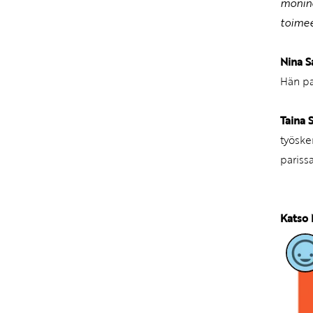
monina
toimee
Nina S
Hän pa
Taina 
työske
parissa
Katso 