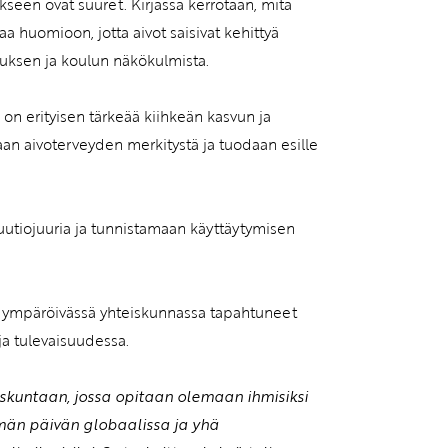
ykseen ovat suuret. Kirjassa kerrotaan, mitä
aa huomioon, jotta aivot saisivat kehittyä
tuksen ja koulun näkökulmista.
on erityisen tärkeää kiihkeän kasvun ja
aan aivoterveyden merkitystä ja tuodaan esille
uutiojuuria ja tunnistamaan käyttäytymisen
 ja ympäröivässä yhteiskunnassa tapahtuneet
ja tulevaisuudessa.
eiskuntaan, jossa opitaan olemaan ihmisiksi
ämän päivän globaalissa ja yhä