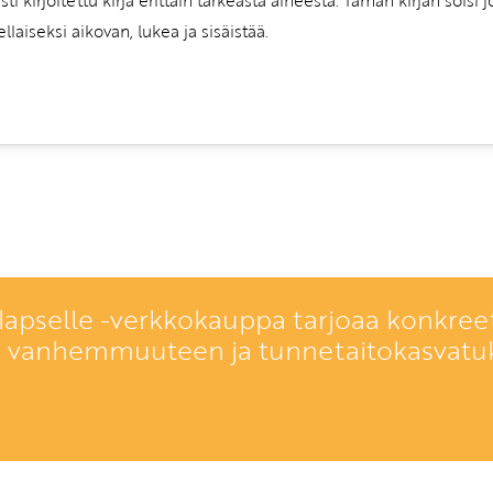
laiseksi aikovan, lukea ja sisäistää.
lapselle -verkkokauppa tarjoaa konkreet
a vanhemmuuteen ja tunnetaitokasvatu