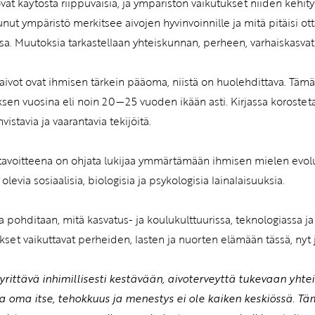
ovat käytöstä riippuvaisia, ja ympäristön vaikutukset niiden kehit
nut ympäristö merkitsee aivojen hyvinvoinnille ja mitä pitäisi ott
sa. Muutoksia tarkastellaan yhteiskunnan, perheen, varhaiskasva
aivot ovat ihmisen tärkein pääoma, niistä on huolehdittava. Tämä 
ksen vuosina eli noin 20—25 vuoden ikään asti. Kirjassa korostet
hvistavia ja vaarantavia tekijöitä.
 tavoitteena on ohjata lukijaa ymmärtämään ihmisen mielen evol
olevia sosiaalisia, biologisia ja psykologisia lainalaisuuksia.
sa pohditaan, mitä kasvatus- ja koulukulttuurissa, teknologiassa
set vaikuttavat perheiden, lasten ja nuorten elämään tässä, nyt 
pyrittävä inhimillisesti kestävään, aivoterveyttä tukevaan yht
sa oma itse, tehokkuus ja menestys ei ole kaiken keskiössä. T