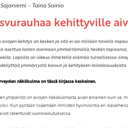
 Sajaniemi
–
Taina Sainio
svurauhaa kehittyville aiv
 aivojen kehitys on kesken ja sitä ei voi millään tavalla nopeu
sä asettua lasten asemaan ymmärtämällä heidän tapaansa j
eella. Lapsilla on oikeus ihmetellä elämää turvallisessa ilmap
edellyttää ymmärrystä kasvun ja kehityksen lainalaisuuksista.
rveyden näkökulma on tässä kirjassa keskeinen.
en ympäristö on aivojen näkökulmasta aivan erilainen kuin se, mi
isiksi. Kun pyritään lisäämään ihmisten hyvinvointia eri ikävaiheiss
aivot rakentuvat vuorovaikutuksessa.