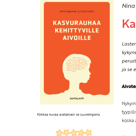
Nina
Ka
Lasten
kykyn
perust
ja se 
Aivote
Nykyin
tyypill
Klikkaa kuvaa avataksesi se suurempana
koska 