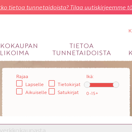
ko tietoa tunnetaidoista? Tilaa uutiskirjeemme tä
K
KKOKAUPAN
TIETOA
LIKOIMA
TUNNETAIDOISTA
KIRJAUDU SISÄÄN
Käyttäjätunnus
Rajaa
Ikä:
Lapselle
Tietokirjat
Salasana
Aikuiselle
Satukirjat
Unohtuiko salasana?
KIRJAUDU SISÄÄN