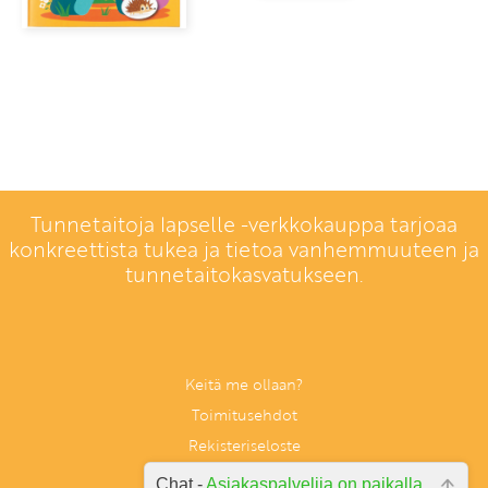
Tunnetaitoja lapselle -verkkokauppa tarjoaa
konkreettista tukea ja tietoa vanhemmuuteen ja
tunnetaitokasvatukseen.
Keitä me ollaan?
Toimitusehdot
Rekisteriseloste
Anna palautetta
Chat -
Asiakaspalvelija on paikalla