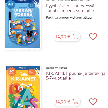
Johanna Viianen – Reetta Wirtanen
Pyyhittävä Viskari edessä
‑puuhakirja 4‑5‑vuotiaille
Puuhaa ennen viskarin alkua
14,90 €
Reetta Wirtanen
KIRJAIMET puuha‑ ja tarrakirja
5‑7‑vuotiaille
14,90 €
1