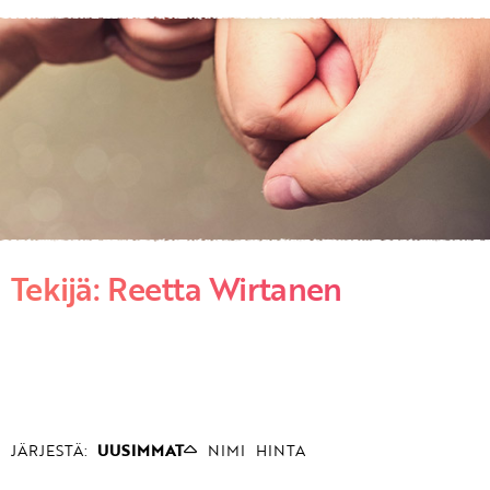
KIRJAUDU SISÄÄN
Etkö ole vielä asiakkaamme?
Luo asiakastili tästä!
Tekijä: Reetta Wirtanen
JÄRJESTÄ:
UUSIMMAT
NIMI
HINTA