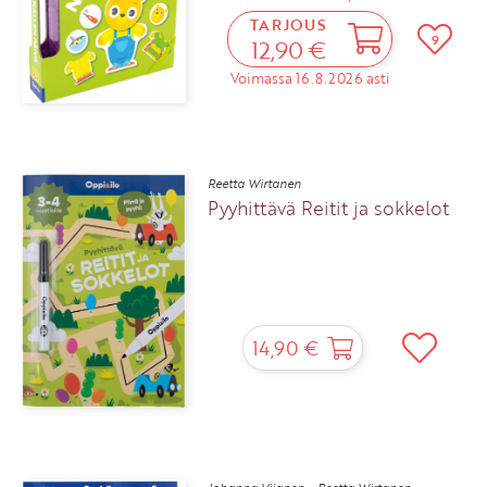
TARJOUS
9
12,90 €
Voimassa 16.8.2026 asti
Reetta Wirtanen
Pyyhittävä Reitit ja sokkelot
14,90 €