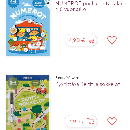
NUMEROT puuha‑ ja tarrakirja
4‑6‑vuotiaille
14,90 €
1
Reetta Wirtanen
Pyyhittävä Reitit ja sokkelot
14,90 €