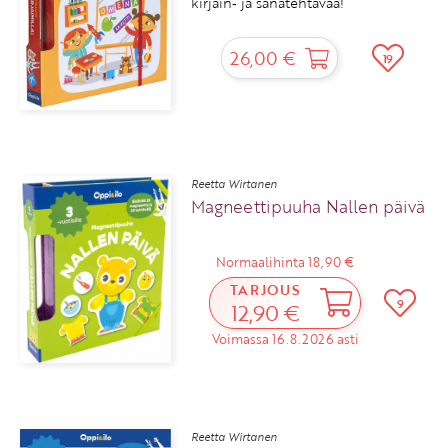
kirjain‑ ja sanatehtävää!
26,00 €
19
Reetta Wirtanen
Magneettipuuha Nallen päivä
Normaalihinta 18,90 €
TARJOUS
9
12,90 €
Voimassa 16.8.2026 asti
Reetta Wirtanen