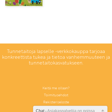
Tunnetaitoja lapselle -verkkokauppa tarjoaa
konkreettista tukea ja tietoa vanhemmuuteen ja
tunnetaitokasvatukseen.
Keitä me ollaan?
Toimitusehdot
Rekisteriseloste
Anna palautetta
Chat -
Asiakaspalvelija on poissa