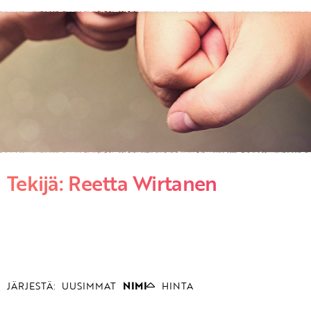
KIRJAUDU SISÄÄN
Etkö ole vielä asiakkaamme?
Luo asiakastili tästä!
Tekijä: Reetta Wirtanen
JÄRJESTÄ:
UUSIMMAT
NIMI
HINTA