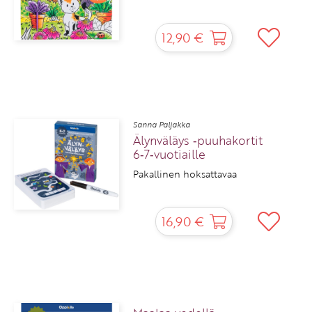
12,90 €
Sanna Paljakka
Älynväläys ‑puuhakortit
6‑7‑vuotiaille
Pakallinen hoksattavaa
16,90 €