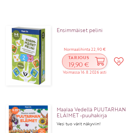
Ensimmäiset pelini
Normaalihinta 22,90 €
TARJOUS
25
19,90 €
Voimassa 16.8.2026 asti
Maalaa Vedellä PUUTARHAN
ELÄIMET ‑puuhakirja
Vesi tuo värit näkyviin!