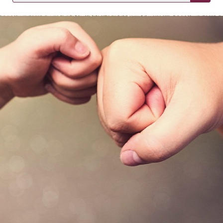
KIRJAUDU SISÄÄN
Etkö ole vielä asiakkaamme?
Luo asiakastili tästä!