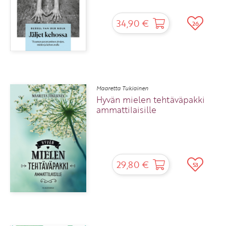
34,90 €
26
Maaretta Tukiainen
Hyvän mielen tehtäväpakki
ammattilaisille
29,80 €
53