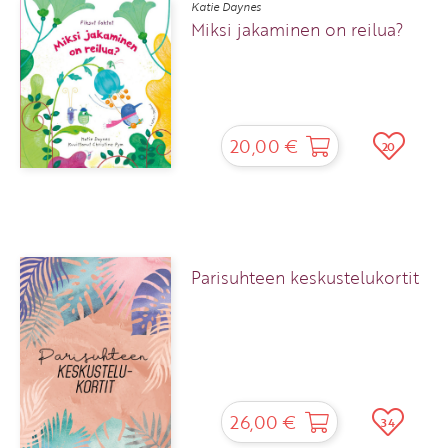
Katie Daynes
Miksi jakaminen on reilua?
20,00 €
20
Parisuhteen keskustelukortit
26,00 €
34