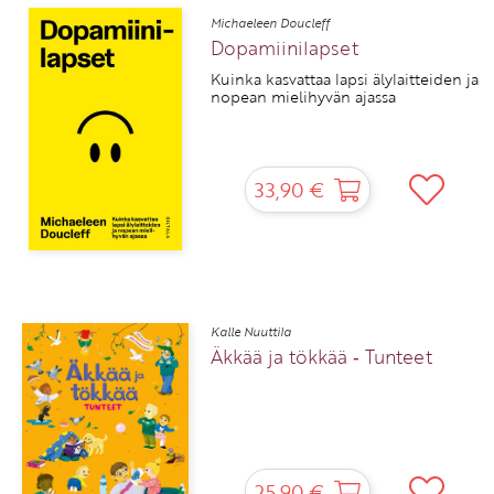
Michaeleen Doucleff
Dopamiinilapset
Kuinka kasvattaa lapsi älylaitteiden ja
nopean mielihyvän ajassa
33,90 €
Kalle Nuuttila
Äkkää ja tökkää ‑ Tunteet
25,90 €