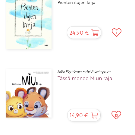
Pienten ilojen kirja
24,90 €
1
Julia Pöyhönen – Heidi Livingston
Tässä menee Miun raja
14,90 €
10