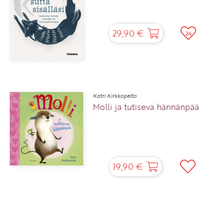
29,90 €
24
Katri Kirkkopelto
Molli ja tutiseva hännänpää
19,90 €