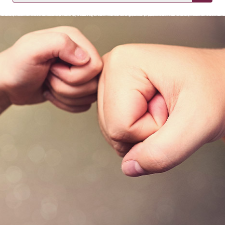
KIRJAUDU SISÄÄN
Etkö ole vielä asiakkaamme?
Luo asiakastili tästä!