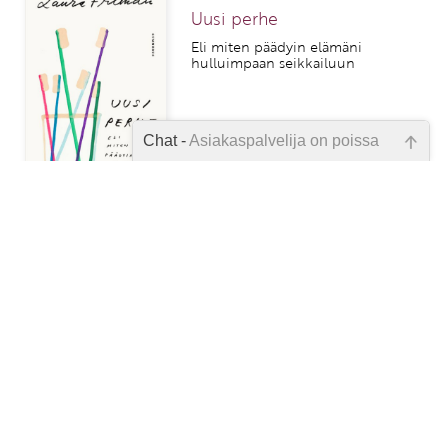
Uusi perhe
Eli miten päädyin elämäni
hulluimpaan seikkailuun
Chat -
Asiakaspalvelija on poissa
29,90 €
Emme ole juuri nyt paikalla, lähetä
kysymyksesi meille sähköpostitse,
niin vastaamme sinulle
mahdollisimman pian.
Harmony Planner 2027
Tarkista sähköpostiosoite!
32,90 €
1