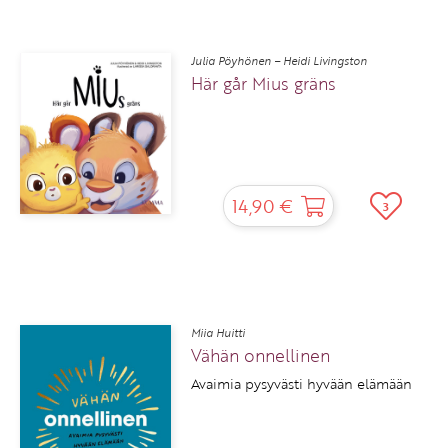
Julia Pöyhönen – Heidi Livingston
Här går Mius gräns
14,90 €
3
Miia Huitti
Vähän onnellinen
Avaimia pysyvästi hyvään elämään