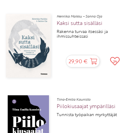
Henriika Maikku – Sanna Oja
Kaksi sutta sisälläsi
Rakenna turvaa itsessäsi ja
ihmissuhteissasi
29,90 €
24
Tiina-Emilia Kaunisto
Piilokiusaajat ympärilläsi
Tunnista työpaikan myrkyttäjät