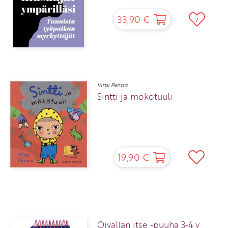
33,90 €
7
Virpi Penna
Sintti ja mökötuuli
19,90 €
Oivallan itse ‑puuha 3‑4 v