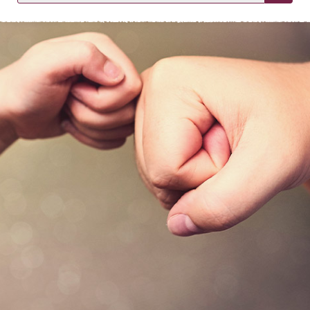
KIRJAUDU SISÄÄN
Etkö ole vielä asiakkaamme?
Luo asiakastili tästä!