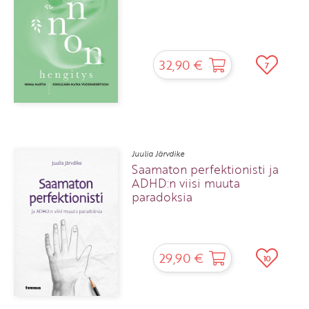
32,90 €
7
Juulia Järvdike
Saamaton perfektionisti ja
ADHD:n viisi muuta
paradoksia
29,90 €
10