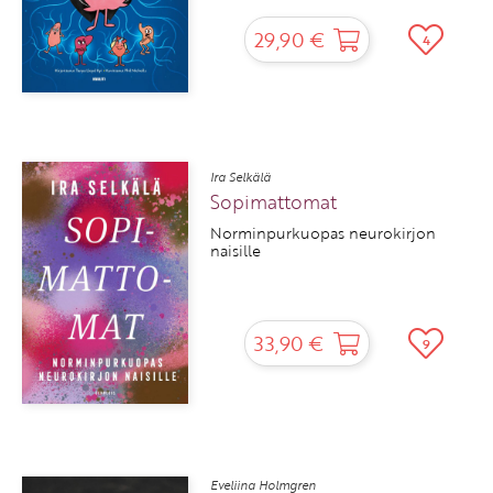
29,90 €
4
Ira Selkälä
Sopimattomat
Norminpurkuopas neurokirjon
naisille
33,90 €
9
Eveliina Holmgren