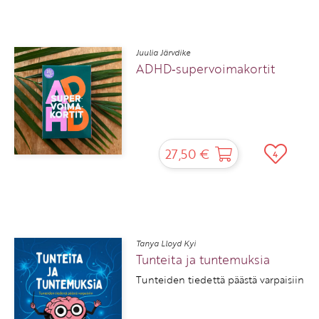
Juulia Järvdike
ADHD‑supervoimakortit
27,50 €
4
Tanya Lloyd Kyi
Tunteita ja tuntemuksia
Tunteiden tiedettä päästä varpaisiin