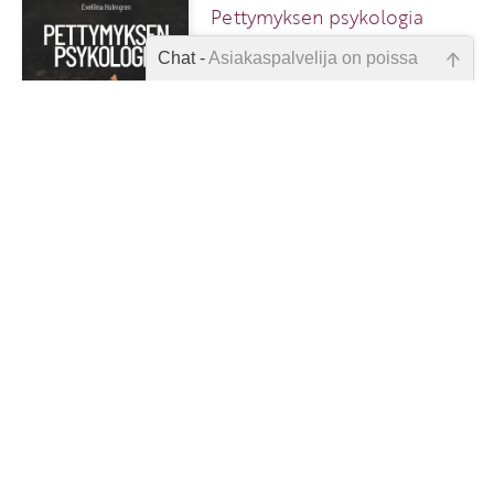
Pettymyksen psykologia
Chat -
Asiakaspalvelija on poissa
Emme ole juuri nyt paikalla, lähetä
kysymyksesi meille sähköpostitse,
niin vastaamme sinulle
29,90 €
12
mahdollisimman pian.
Tarkista sähköpostiosoite!
1
2
3
4
5
6
7
8
9
10
11
57