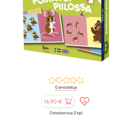
0 arvostelua
14,90 €
12
Ostoskorissa
0
kpl