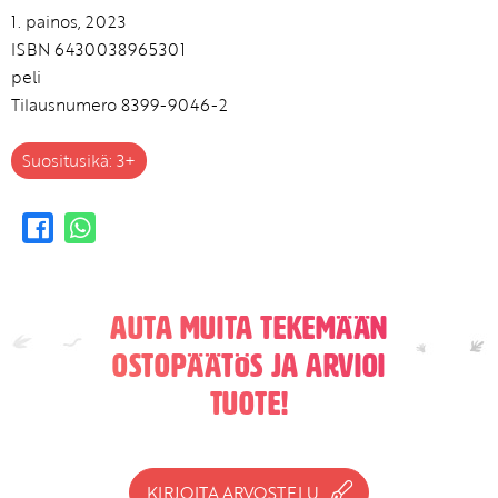
1. painos, 2023
ISBN 6430038965301
peli
Tilausnumero 8399-9046-2
Suositusikä: 3+
Auta muita tekemään
ostopäätös ja arvioi
tuote!
KIRJOITA ARVOSTELU