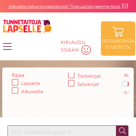
Haluatko tietoa tunnetaidoista? Tilaa uutiskirjeemme tästä.
OSTOSKORISSA
KIRJAUDU
0
TUOTETTA
SISÄÄN
KIRJAUDU SISÄÄN
Rajaa
Ikä:
Tietokirjat
Lapselle
Satukirjat
Käyttäjätunnus
Aikuiselle
Salasana
Unohtuiko salasana?