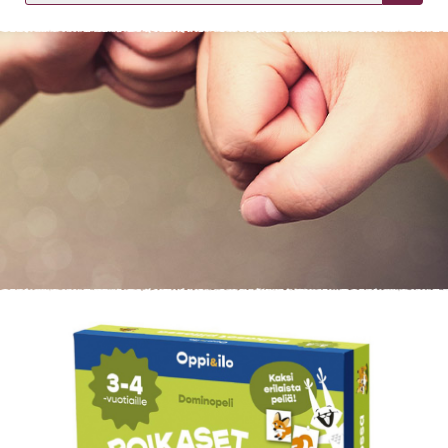
KIRJAUDU SISÄÄN
Etkö ole vielä asiakkaamme?
Luo asiakastili tästä!