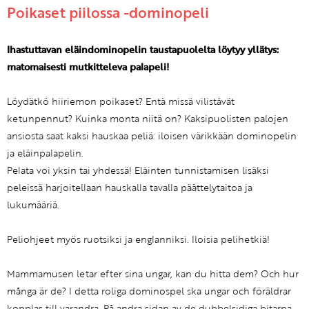
Poikaset piilossa -dominopeli
Ihastuttavan eläindominopelin taustapuolelta löytyy yllätys:
matomaisesti mutkitteleva palapeli!
Löydätkö hiiriemon poikaset? Entä missä vilistävät
ketunpennut? Kuinka monta niitä on? Kaksipuolisten palojen
ansiosta saat kaksi hauskaa peliä: iloisen värikkään dominopelin
ja eläinpalapelin.
Pelata voi yksin tai yhdessä! Eläinten tunnistamisen lisäksi
peleissä harjoitellaan hauskalla tavalla päättelytaitoa ja
lukumääriä.
Peliohjeet myös ruotsiksi ja englanniksi. Iloisia pelihetkiä!
Mammamusen letar efter sina ungar, kan du hitta dem? Och hur
många är de? I detta roliga dominospel ska ungar och föräldrar
kopplas till varandra. På andra sidan av de dubbelsidiga bitarna