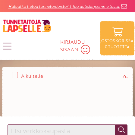
Haluatko tietoa tunnetaidoista? Tilaa uutiskirjeemme tästä.
OSTOSKORISSA
KIRJAUDU
0
TUOTETTA
SISÄÄN
Rajaa
Ikä:
Tietokirjat
Lapselle
Satukirjat
KIRJAUDU SISÄÄN
Aikuiselle
Käyttäjätunnus
Salasana
Unohtuiko salasana?