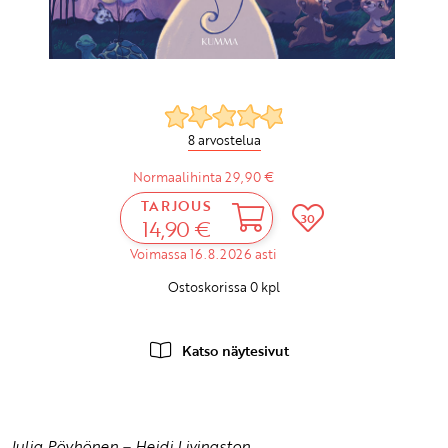
8 arvostelua
Normaalihinta 29,90 €
TARJOUS
30
14,90 €
Voimassa 16.8.2026 asti
Ostoskorissa
0
kpl
Katso näytesivut
Julia Pöyhönen
–
Heidi Livingston