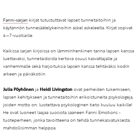
Fanni-sarjan
kirjat tutustuttavat lapset tunnetaitoihin ja
käytännön tunnesäätelykeinoihin askel askeleelta. Kirjat sopivat
4—7-vuotiaille.
Kaikissa sarjan kirjoissa on lämminhenkinen tarina lapsen kanssa
luettavaksi, tunnetaidoista kertova osuus kasvattajalle ja
vanhemmalle sekä harjoituksia lapsen kanssa tehtäväksi kodin
arkeen ja päiväkotiin.
Julia Pöyhönen
ja
Heidi Livingston
ovat perheiden tukemiseen,
lapsen kehitykseen ja tunnetaitoihin erikoistuneita psykologeja,
joiden motto on: luotettava psykologinen tieto kuuluu kaikille!
He ovat luoneet laajaa suosiota saaneen Fanni Emotions -
tuoteperheen, jonka tavoitteena on tehdä tunnekasvatuksesta
mahdollisimman helppoa.