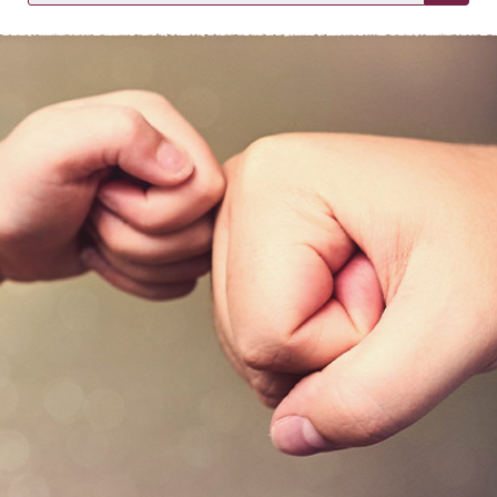
KIRJAUDU SISÄÄN
Etkö ole vielä asiakkaamme?
Luo asiakastili tästä!