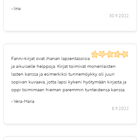
- Iina
30.9.2022
Fanni-kirjat ovat ihanan lapsentasoisia
ja aikuiselle helppoja. Kirjat toimivat monenlaisten
lasten kanssa ja esimerkiksi tunnemöykky oli juuri
sopivan kuvaava, jotta lapsi kykeni hyötymään kirjasta ja
oppi toimimaan hieman paremmin tunteidensa kanssa.
- Vera-Maria
8.9.2022