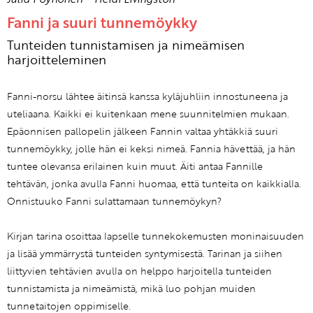
Fanni ja suuri tunnemöykky
Tunteiden tunnistamisen ja nimeämisen
harjoitteleminen
Fanni-norsu lähtee äitinsä kanssa kyläjuhliin innostuneena ja
uteliaana. Kaikki ei kuitenkaan mene suunnitelmien mukaan.
Epäonnisen pallopelin jälkeen Fannin valtaa yhtäkkiä suuri
tunnemöykky, jolle hän ei keksi nimeä. Fannia hävettää, ja hän
tuntee olevansa erilainen kuin muut. Äiti antaa Fannille
tehtävän, jonka avulla Fanni huomaa, että tunteita on kaikkialla.
Onnistuuko Fanni sulattamaan tunnemöykyn?
Kirjan tarina osoittaa lapselle tunnekokemusten moninaisuuden
ja lisää ymmärrystä tunteiden syntymisestä. Tarinan ja siihen
liittyvien tehtävien avulla on helppo harjoitella tunteiden
tunnistamista ja nimeämistä, mikä luo pohjan muiden
tunnetaitojen oppimiselle.