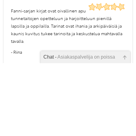
Fanni-sarjan kirjat ovat oivallinen apu
tunnetaitojen opetteluun ja harjoitteluun pienillä
lapsilla ja oppilailla. Tarinat ovat ihania ja arkipäiväisiä ja
kaunis kuvitus tukee tarinoita ja keskustelua mahtavalla
tavalla.
- Riina
Chat -
Asiakaspalvelija on poissa
12.4.2022
Emme ole juuri nyt paikalla, lähetä
kysymyksesi meille sähköpostitse,
niin vastaamme sinulle
mahdollisimman pian.
KIRJOITA ARVOSTELU
Tarkista sähköpostiosoite!
Tunnetaitoja lapselle -verkkokauppa tarjoaa