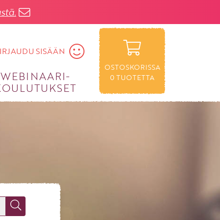
stä.
IRJAUDU SISÄÄN
OSTOSKORISSA
WEBINAARI­
0
TUOTETTA
KOULUTUKSET