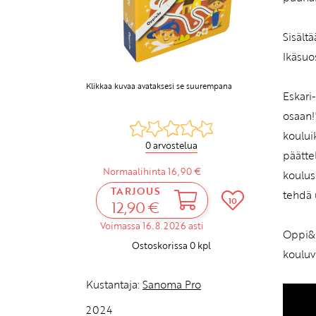
Sisält
Ikäsuos
Klikkaa kuvaa avataksesi se suurempana
Eskari
osaan!
koului
0 arvostelua
päätte
Normaalihinta 16,90 €
kouluss
TARJOUS
tehdä 
10
12,90 €
Voimassa 16.8.2026 asti
Oppi&i
Ostoskorissa
0
kpl
kouluv
Kustantaja:
Sanoma Pro
2024