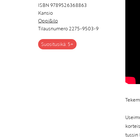
ISBN 9789526368863
Kansio
Oppi&ilo
Tilausnumero 2275-9503-9
Suositusikä: 5+
Tekemis
Useimm
kortei
tussin 