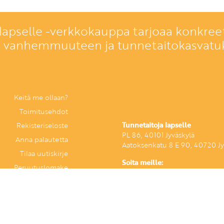
lapselle -verkkokauppa tarjoaa konkreet
a vanhemmuuteen ja tunnetaitokasvatu
Keitä me ollaan?
Toimitusehdot
Tunnetaitoja lapselle
Rekisteriseloste
PL 86, 40101 Jyväskylä
Anna palautetta
Aatoksenkatu 8 E 90, 40720 Jy
Tilaa uutiskirje
Soita meille:
Peruutuslomake
014 337 0060 (arkisin klo 9–16
Heitä viesti:
asiakaspalvelu@tunnetaitojalaps