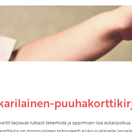
Etkö ole vielä asiakkaamme?
Luo asiakastili tästä!
karilainen-puuhakorttikir
ortit tarjoavat rutkasti tekemistä ja oppimisen iloa eskaripolkua a
orttikirja on monipuolinen taitopaketti esikouluikäiselle lapsell