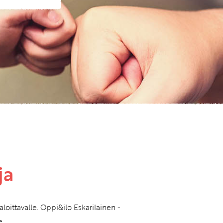
ja
loittavalle. Oppi&ilo Eskarilainen -
e.