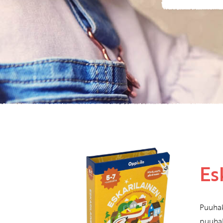
Es
Puuhak
puuhak