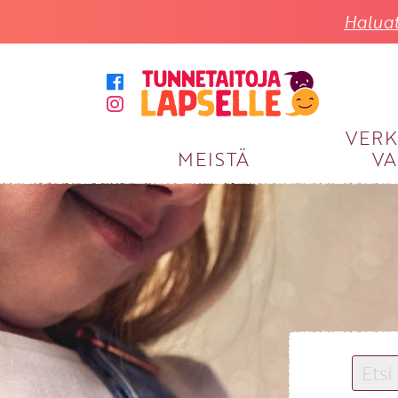
Haluat
VER
MEISTÄ
VA