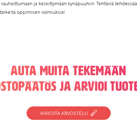
 rauhoittumaan ja keskittymään kynäpuuhiin. Tehtäviä tehdessää
 tärkeitä oppimisen valmiuksia!
Auta muita tekemään
ostopäätös ja arvioi tuote
KIRJOITA ARVOSTELU