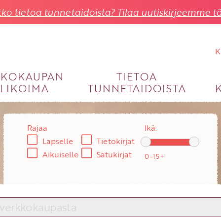
ko tietoa tunnetaidoista? Tilaa uutiskirjeemme tä
K
KKOKAUPAN
TIETOA
LIKOIMA
TUNNETAIDOISTA
KIRJAUDU SISÄÄN
Käyttäjätunnus
Rajaa
Ikä:
Lapselle
Tietokirjat
Salasana
Aikuiselle
Satukirjat
Unohtuiko salasana?
KIRJAUDU SISÄÄN