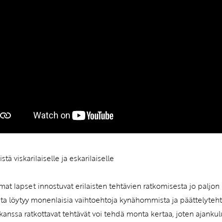
tä viskarilaiselle ja eskarilaiselle
at lapset innostuvat erilaisten tehtävien ratkomisesta jo paljon 
sta löytyy monenlaisia vaihtoehtoja kynähommista ja päättelytehtä
kanssa ratkottavat tehtävät voi tehdä monta kertaa, joten ajankulua