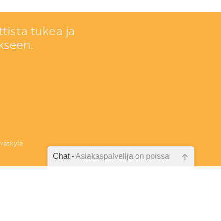
tista tukea ja
kseen.
väskylä
Chat -
Asiakaspalvelija on poissa
)
Emme ole juuri nyt paikalla, lähetä
kysymyksesi meille sähköpostitse,
elle.fi
niin vastaamme sinulle
mahdollisimman pian.