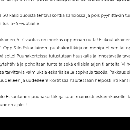
ää 50 kaksipuolista tehtäväkorttia kansiossa ja pois pyyhittävän tu
itus: 5-6 -vuotiaille.
-ikäinen, 5-7-vuotias on innokas oppimaan uutta! Esikouluikäine
". Oppi&ilo Eskarilainen -puuhakorttikirja on monipuolinen taitopa
käiselle! Puuhakorteissa tutustutaan hauskalla ja innostavalla taval
lytehtäviä ja pohditaan tunteita sekä erilaisia arjen tilanteita. Vi
a tarvittavia valmiuksia eskarilaiselle sopivalla tasolla. Pakkaus s
uudelleen ja uudelleen! Kortit saa halutessaan helposti irti kansi
lo Eskarilainen puuhakorttikirja sopii mainiosti eskari-ikäiselle
uoden ajaksi!