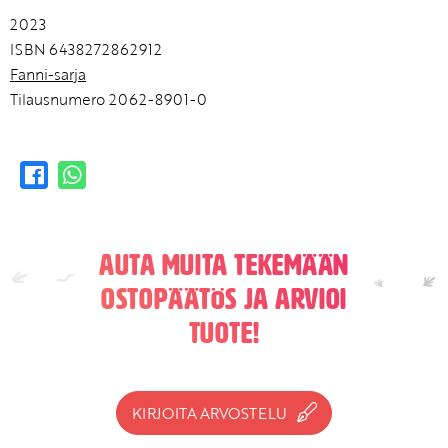
2023
ISBN 6438272862912
Fanni-sarja
Tilausnumero 2062-8901-0
Auta muita tekemään
ostopäätös ja arvioi
tuote!
KIRJOITA ARVOSTELU