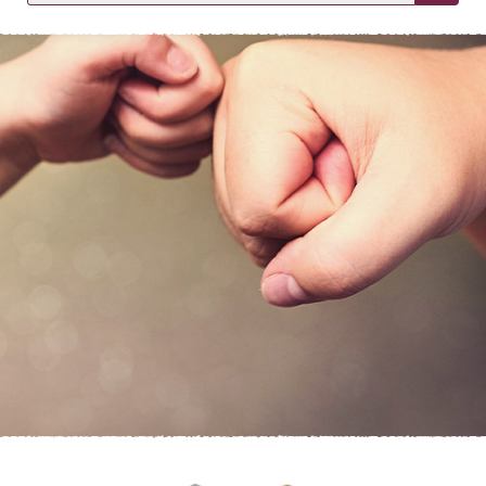
KIRJAUDU SISÄÄN
Etkö ole vielä asiakkaamme?
Luo asiakastili tästä!