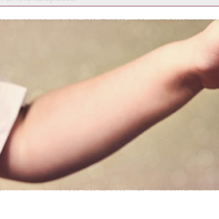
Etkö ole vielä asiakkaamme?
Luo asiakastili tästä!