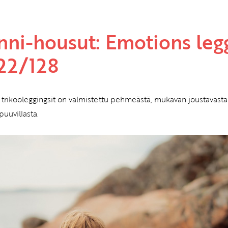
nni-housut: Emotions legg
122/128
 trikooleggingsit on valmistettu pehmeästä, mukavan joustavasta j
uuvillasta.