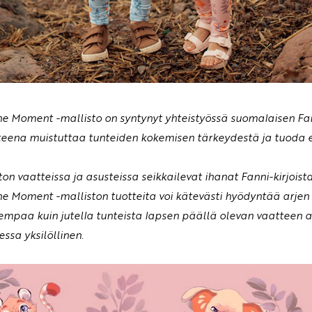
he Moment -mallisto on syntynyt yhteistyössä suomalaisen Fa
teena muistuttaa tunteiden kokemisen tärkeydestä ja tuoda esi
ton vaatteissa ja asusteissa seikkailevat ihanat Fanni-kirjoist
he Moment -malliston tuotteita voi kätevästi hyödyntää arje
mpaa kuin jutella tunteista lapsen päällä olevan vaatteen av
essa yksilöllinen.