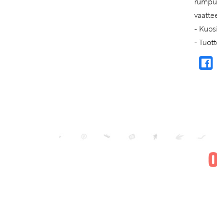
rumpuk
vaatte
- Kuos
- Tuot