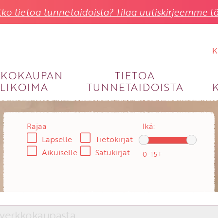
ko tietoa tunnetaidoista? Tilaa uutiskirjeemme tä
K
KKOKAUPAN
TIETOA
LIKOIMA
TUNNETAIDOISTA
KIRJAUDU SISÄÄN
Käyttäjätunnus
Rajaa
Ikä:
Lapselle
Tietokirjat
Salasana
Aikuiselle
Satukirjat
Unohtuiko salasana?
KIRJAUDU SISÄÄN