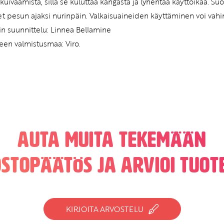
uivaamista, sillä se kuluttaa kangasta ja lyhentää käyttöikää. S
et pesun ajaksi nurinpäin. Valkaisuaineiden käyttäminen voi vahi
in suunnittelu: Linnea Bellamine
teen valmistusmaa: Viro.
Auta muita tekemään
ostopäätös ja arvioi tuote
KIRJOITA ARVOSTELU