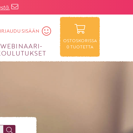
stä.
IRJAUDU SISÄÄN
OSTOSKORISSA
WEBINAARI­
0
TUOTETTA
KOULUTUKSET