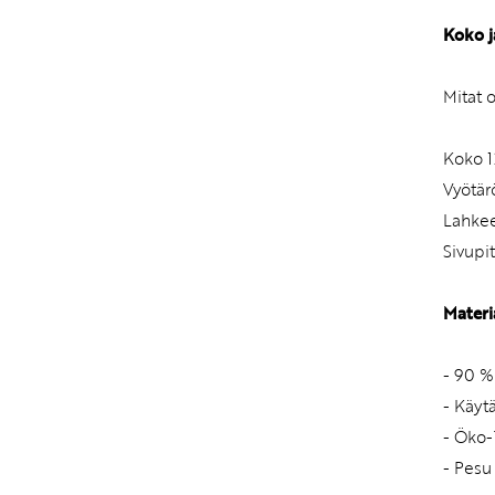
Koko j
Mitat 
Koko 1
Vyötä
Lahkee
Sivupi
Materi
- 90 %
- Käyt
- Öko-
- Pesu