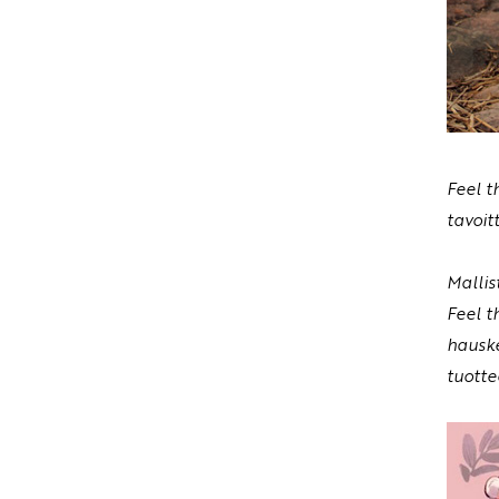
Feel t
tavoit
Mallis
Feel t
hauske
tuotte