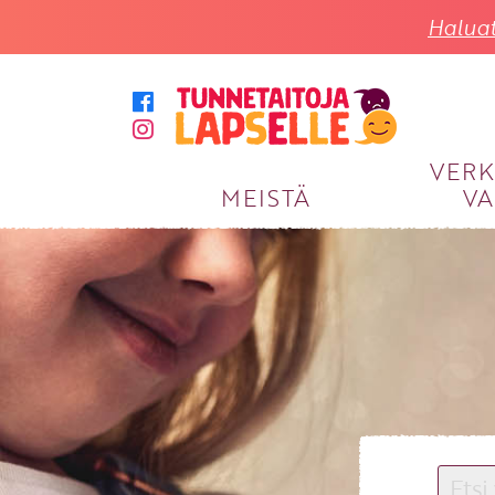
Haluat
VER
MEISTÄ
VA