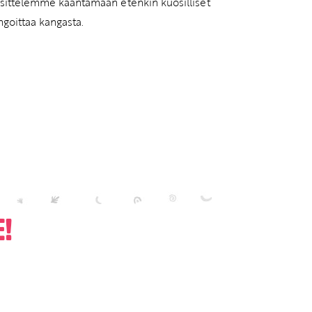
uosittelemme kääntämään etenkin kuosilliset
ngoittaa kangasta.
!