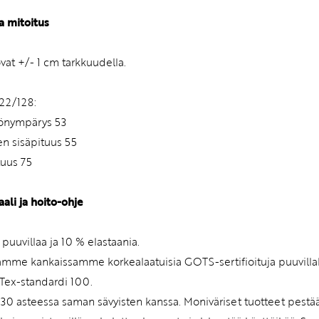
a mitoitus
ovat +/- 1 cm tarkkuudella.
22/128:
rönympärys 53
n sisäpituus 55
tuus 75
aali ja hoito-ohje
 puuvillaa ja 10 % elastaania.
ämme kankaissamme korkealaatuisia GOTS-sertifioituja puuvilla
Tex-standardi 100.
 30 asteessa saman sävyisten kanssa. Moniväriset tuotteet pes