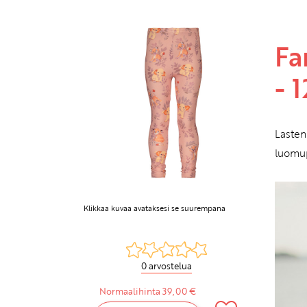
Fa
- 
Lasten
luomup
Klikkaa kuvaa avataksesi se suurempana
0 arvostelua
Normaalihinta 39,00 €