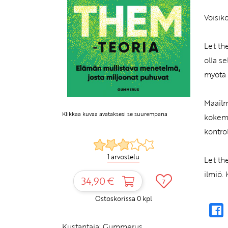
Voisik
Let th
olla s
myötä 
Maailm
Klikkaa kuvaa avataksesi se suurempana
kokemu
kontrol
1 arvostelu
Let th
ilmiö.
34,90 €
7
Ostoskorissa
0
kpl
Kustantaja:
Gummerus