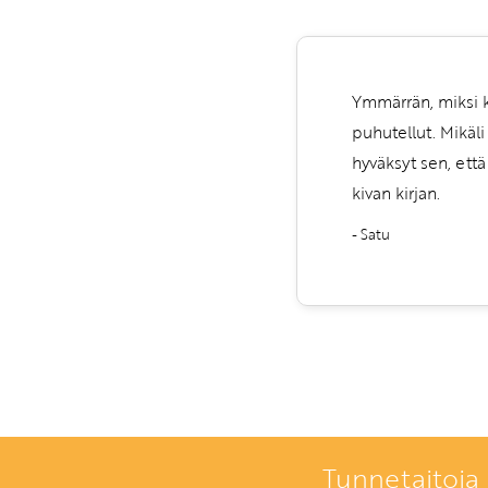
Ymmärrän, miksi k
puhutellut. Mikäli
hyväksyt sen, että
kivan kirjan.
- Satu
Tunnetaitoja 