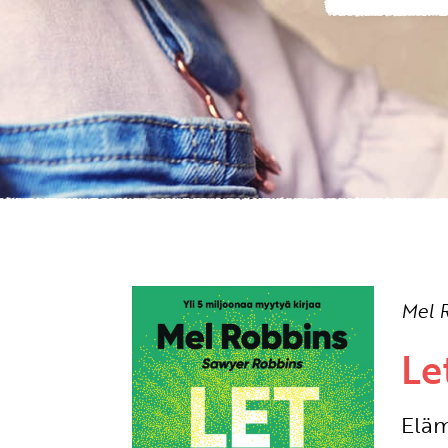
Mel 
Le
Eläm