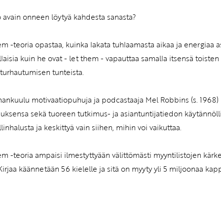
o avain onneen löytyä kahdesta sanasta?
em -teoria opastaa, kuinka lakata tuhlaamasta aikaa ja energiaa asi
ellaisia kuin he ovat - let them - vapauttaa samalla itsensä toiste
turhautumisen tunteista.
ankuulu motivaatiopuhuja ja podcastaaja Mel Robbins (s. 1968)
ksensa sekä tuoreen tutkimus- ja asiantuntijatiedon käytännöllis
linhalusta ja keskittyä vain siihen, mihin voi vaikuttaa.
em -teoria ampaisi ilmestyttyään välittömästi myyntilistojen kärk
 Kirjaa käännetään 56 kielelle ja sitä on myyty yli 5 miljoonaa kap