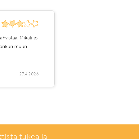
ahvistaa. Mikäli jo
a jonkun muun
27.4.2026
tista tukea ja