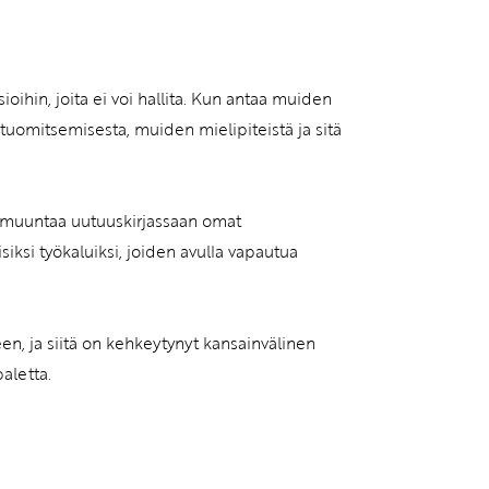
oihin, joita ei voi hallita. Kun antaa muiden
n tuomitsemisesta, muiden mielipiteistä ja sitä
 muuntaa uutuuskirjassaan omat
iksi työkaluiksi, joiden avulla vapautua
een, ja siitä on kehkeytynyt kansainvälinen
paletta.