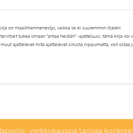
irja on maailmanmenestys, vaikka se ei suuremmin itseäni
 tarvitset tukea omaan "antaa heidän" -ajatteluusi, tämä kirja voi v
 muut ajattelevat mitä ajattelevat sinusta riippumatta, voit osta
lapselle -verkkokauppa tarjoaa konkreet