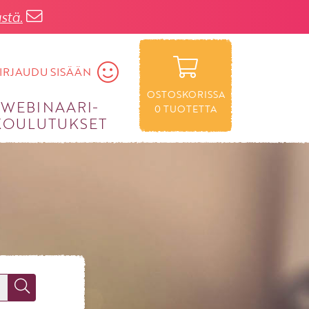
stä.
IRJAUDU SISÄÄN
OSTOSKORISSA
WEBINAARI­
0
TUOTETTA
KOULUTUKSET