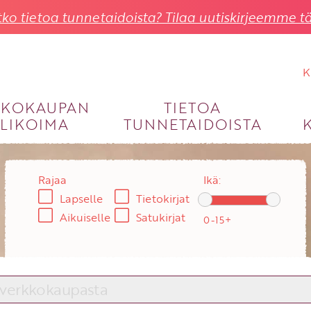
ko tietoa tunnetaidoista? Tilaa uutiskirjeemme tä
K
KKOKAUPAN
TIETOA
LIKOIMA
TUNNETAIDOISTA
KIRJAUDU SISÄÄN
Käyttäjätunnus
Rajaa
Ikä:
Lapselle
Tietokirjat
Salasana
Aikuiselle
Satukirjat
Unohtuiko salasana?
KIRJAUDU SISÄÄN