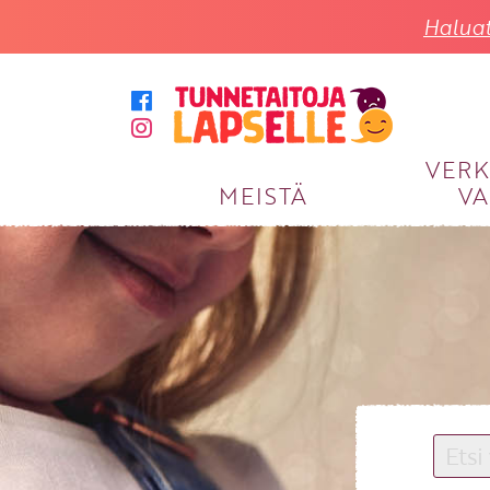
Haluat
VER
MEISTÄ
VA