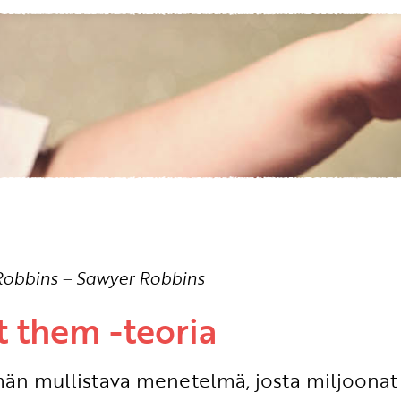
Etkö ole vielä asiakkaamme?
Luo asiakastili tästä!
Robbins
–
Sawyer Robbins
t them -teoria
än mullistava menetelmä, josta miljoonat