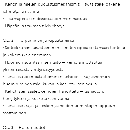
• Kehon ja mielen puolustusmekanismit: liity, taistele, pakene,
jähmety, lamaannu
• Traumaperäisen dissosiaation moninaisuus
• Häpeän ja trauman tiivis yhteys
Osa 2 — Toipuminen ja vapautuminen
• Sietoikkunan kasvattaminen — miten oppia sietämään tunteita
ja kokemuksia enemmän
• Huomion suuntaamisen taito — keinoja irrottautua
ylivoimaisesta virittyneisyydestä
• Turvallisuuden palauttaminen kehoon — vagushermon
huomioiminen mielikuvan ja kosketuksen avulla
• Kehollisten säätelykeinojen harjoittelu — läsnäolon,
hengityksen ja kosketuksen voima
• Turvalliset rajat ja kesken jääneiden toimintojen loppuun
saattaminen
Osa 3 — Hoitomuodot