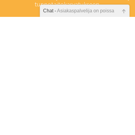
tunnetaitokasvatukseen.
Chat -
Asiakaspalvelija on poissa
Emme ole juuri nyt paikalla, lähetä
kysymyksesi meille sähköpostitse,
niin vastaamme sinulle
mahdollisimman pian.
Tarkista sähköpostiosoite!
Keitä me ollaan?
Toimitusehdot
Rekisteriseloste
Anna palautetta
Tilaa uutiskirje
Peruutuslomake