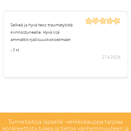
Selkeä ja hyvä teos traumatyöstä
kiinnostuneelle. Hyvä lisä
ammattikirjallisuuskokoelmaan
- T M
27.4.2026
Tunnetaitoja lapselle -verkkokauppa tarjoaa
konkreettista tukea ja tietoa vanhemmuuteen ja