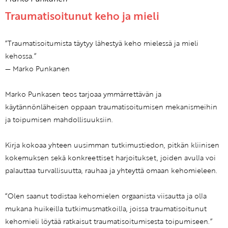
Traumatisoitunut keho ja mieli
“Traumatisoitumista täytyy lähestyä keho mielessä ja mieli
kehossa.”
— Marko Punkanen
Marko Punkasen teos tarjoaa ymmärrettävän ja
käytännönläheisen oppaan traumatisoitumisen mekanismeihin
ja toipumisen mahdollisuuksiin.
Kirja kokoaa yhteen uusimman tutkimustiedon, pitkän kliinisen
kokemuksen sekä konkreettiset harjoitukset, joiden avulla voi
palauttaa turvallisuutta, rauhaa ja yhteyttä omaan kehomieleen.
“Olen saanut todistaa kehomielen orgaanista viisautta ja olla
mukana huikeilla tutkimusmatkoilla, joissa traumatisoitunut
kehomieli löytää ratkaisut traumatisoitumisesta toipumiseen.”