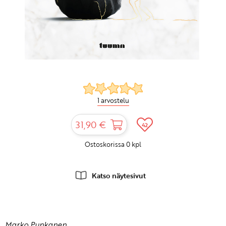
1 arvostelu
31,90 €
42
Ostoskorissa
0
kpl
Katso näytesivut
Marko Punkanen