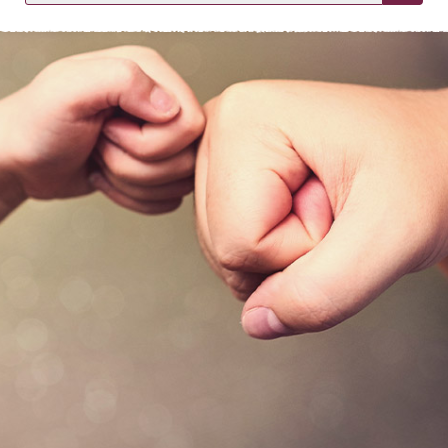
KIRJAUDU SISÄÄN
Etkö ole vielä asiakkaamme?
Luo asiakastili tästä!