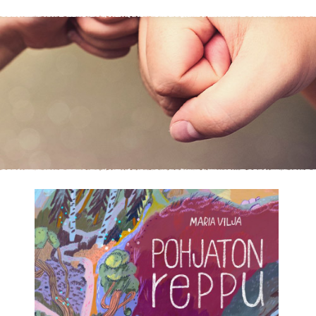
KIRJAUDU SISÄÄN
Etkö ole vielä asiakkaamme?
Luo asiakastili tästä!