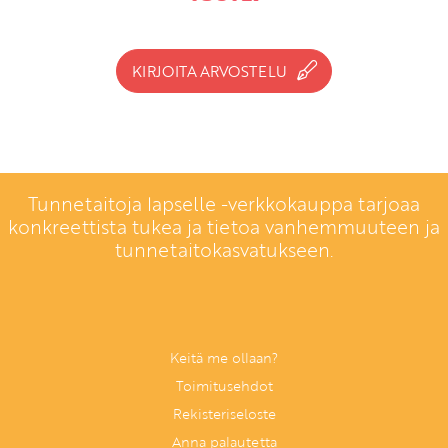
KIRJOITA ARVOSTELU
Tunnetaitoja lapselle -verkkokauppa tarjoaa
konkreettista tukea ja tietoa vanhemmuuteen ja
tunnetaitokasvatukseen.
Keitä me ollaan?
Toimitusehdot
Rekisteriseloste
Anna palautetta