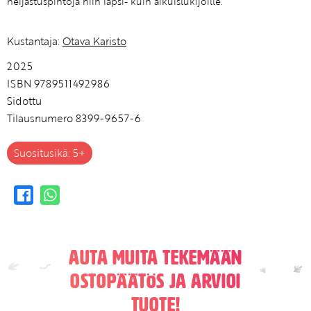
heijastuspintoja niin lapsi- kuin aikuislukijoille.
Kustantaja:
Otava Karisto
2025
ISBN 9789511492986
Sidottu
Tilausnumero 8399-9657-6
Suositusikä: 5+
Auta muita tekemään
ostopäätös ja arvioi
tuote!