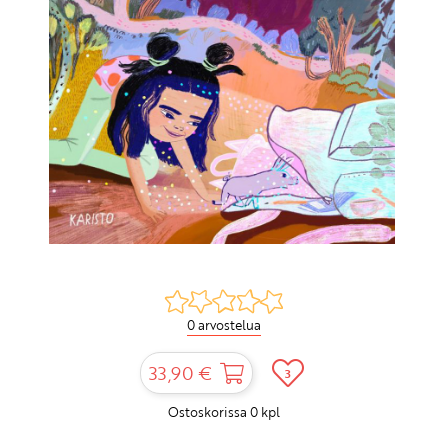
0 arvostelua
33,90 €
3
Ostoskorissa
0
kpl