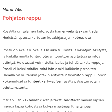
Maria Vilja
Pohjaton reppu
Rosalilla on salainen taito, josta hän ei vielä itsekään tiedä.
Herkästä lapsesta kertovan kuvakirjasarjan kolmas osa.
Rosali on ekalla luokalla. On aika suunnitella kevätjuhlaesitystä,
ja kaikilla muilla tuntuu olevan loputtomasti taitoja ja intoa
esiintyä. He osaavat voimistella, laulaa ja tehdä taikatemppuja.
Rosali ei keksi mitään, mitä hän osaisi kaikkein parhaiten.
Hänellä on kuitenkin jotakin erityistä: näkymätön reppu, johon
kokemukset ja tunteet kertyvät. Sen sisältä paljastuu jotain
odottamatonta.
Maria Viljan kekseliäät kuvat ja teksti selvittävät herkän lapsen
hienoa tapaa kohdata ja kokea maailmaa. Kirja tarjoaa