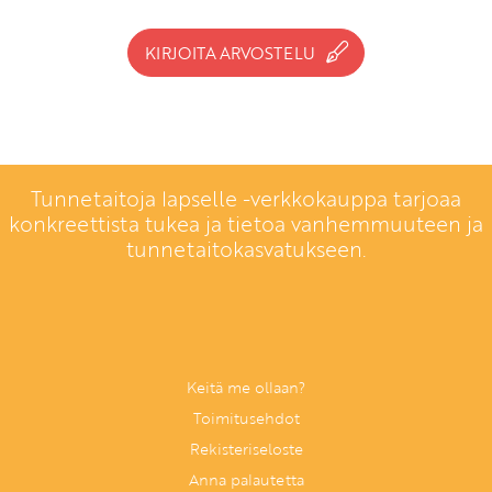
KIRJOITA ARVOSTELU
Tunnetaitoja lapselle -verkkokauppa tarjoaa
konkreettista tukea ja tietoa vanhemmuuteen ja
tunnetaitokasvatukseen.
Keitä me ollaan?
Toimitusehdot
Rekisteriseloste
Anna palautetta