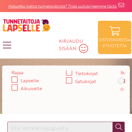
Haluatko tietoa tunnetaidoista? Tilaa uutiskirjeemme tästä.
OSTOSKORISSA
KIRJAUDU
0
TUOTETTA
SISÄÄN
KIRJAUDU SISÄÄN
Rajaa
Ikä:
Tietokirjat
Lapselle
Satukirjat
Käyttäjätunnus
Aikuiselle
Salasana
Unohtuiko salasana?