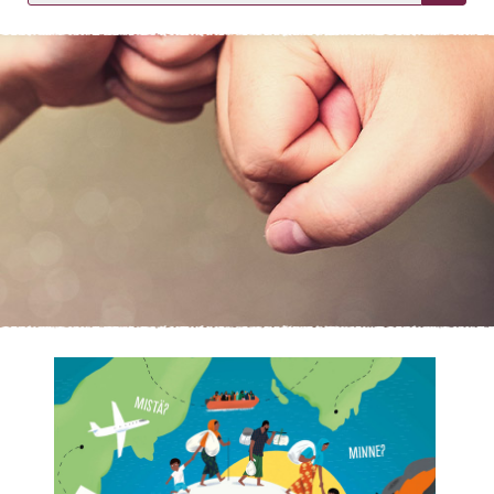
KIRJAUDU SISÄÄN
Etkö ole vielä asiakkaamme?
Luo asiakastili tästä!