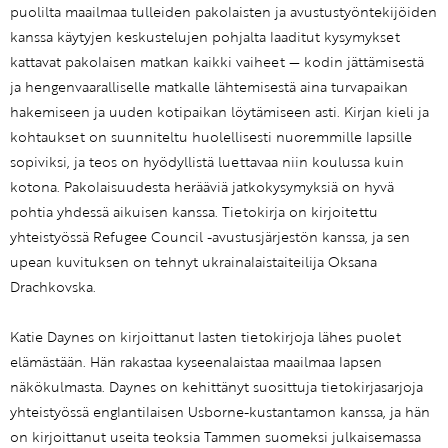
puolilta maailmaa tulleiden pakolaisten ja avustustyöntekijöiden
kanssa käytyjen keskustelujen pohjalta laaditut kysymykset
kattavat pakolaisen matkan kaikki vaiheet — kodin jättämisestä
ja hengenvaaralliselle matkalle lähtemisestä aina turvapaikan
hakemiseen ja uuden kotipaikan löytämiseen asti. Kirjan kieli ja
kohtaukset on suunniteltu huolellisesti nuoremmille lapsille
sopiviksi, ja teos on hyödyllistä luettavaa niin koulussa kuin
kotona. Pakolaisuudesta herääviä jatkokysymyksiä on hyvä
pohtia yhdessä aikuisen kanssa. Tietokirja on kirjoitettu
yhteistyössä Refugee Council -avustusjärjestön kanssa, ja sen
upean kuvituksen on tehnyt ukrainalaistaiteilija Oksana
Drachkovska.
Katie Daynes on kirjoittanut lasten tietokirjoja lähes puolet
elämästään. Hän rakastaa kyseenalaistaa maailmaa lapsen
näkökulmasta. Daynes on kehittänyt suosittuja tietokirjasarjoja
yhteistyössä englantilaisen Usborne-kustantamon kanssa, ja hän
on kirjoittanut useita teoksia Tammen suomeksi julkaisemassa