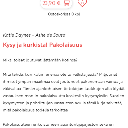
23,90 €
13
Ostoskorissa
0
kpl
Katie Daynes
–
Ashe de Sousa
Kysy ja kurkista! Pakolaisuus
Miksi toiset joutuvat jättämään kotinsa?
Mitä tehdä, kun kotiin ei enää ole turvallista jäädä? Miljoonat
ihmiset ympäri maailmaa ovat joutuneet pakenemaan vainoa ja
väkivaltaa. Tämän ajankohtaisen tietokirjan luukkujen alta löydät
vastauksen moniin pakolaisuutta koskeviin kysymyksiin. Suorien
kysymysten ja pohdittujen vastausten avulla tämä kirja selvittää,
mitä pakolaisuus todella tarkoittaa.
Pakolaisuuteen erikoistuneen asiantuntijajärjestön sekä eri