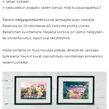
⭐️ lahjan kylkeen
⭐️ keskustelun avaajaksi lasten kanssa: mitä kuvassa tapahtuu?
Fannin hellyyspostikortit
tuovat lempeyttä arjen keskelle.
Paketissa on 10 valloittavaa A5-kokoista korttia Linnea
Bellaminen kuvittamana. Neljässä kortissa on valmis hellyyden-
tai onnentoivotus, loput ovat tekstittömiä.
Näillä korteilla on hyvä muistaa ystävää, läheistä tai vaikkapa
työkaveria. Kauniit kuvat sopivat myös koristamaan esimerkiksi
lastenhuonetta!