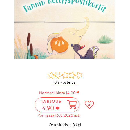
0 arvostelua
Normaalihinta 14,90 €
TARJOUS
20
4,90 €
Voimassa 16.8.2026 asti
Ostoskorissa
0
kpl