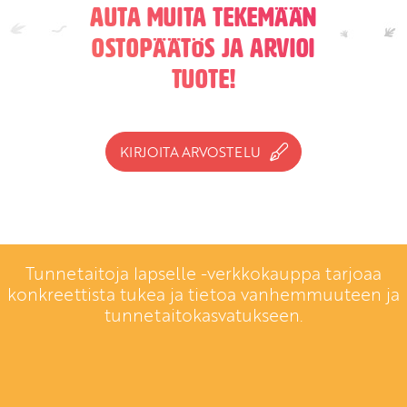
Auta muita tekemään
ostopäätös ja arvioi
tuote!
KIRJOITA ARVOSTELU
Tunnetaitoja lapselle -verkkokauppa tarjoaa
konkreettista tukea ja tietoa vanhemmuuteen ja
tunnetaitokasvatukseen.