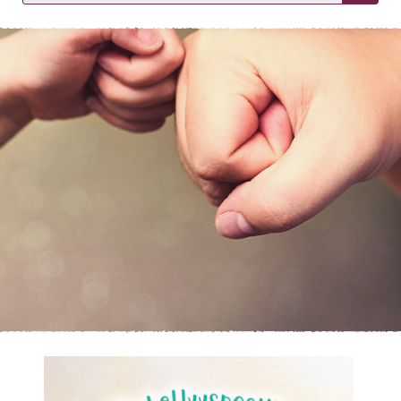
KIRJAUDU SISÄÄN
Etkö ole vielä asiakkaamme?
Luo asiakastili tästä!