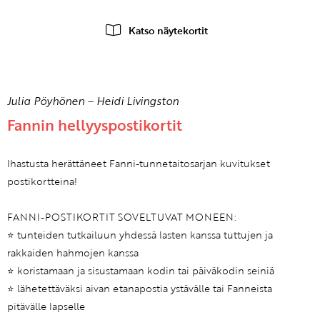
Katso näytekortit
Julia Pöyhönen
–
Heidi Livingston
Fannin hellyyspostikortit
Ihastusta herättäneet Fanni-tunnetaitosarjan kuvitukset
postikortteina!
FANNI-POSTIKORTIT SOVELTUVAT MONEEN:
⭐️ tunteiden tutkailuun yhdessä lasten kanssa tuttujen ja
rakkaiden hahmojen kanssa
⭐️ koristamaan ja sisustamaan kodin tai päiväkodin seiniä
⭐️ lähetettäväksi aivan etanapostia ystävälle tai Fanneista
pitävälle lapselle