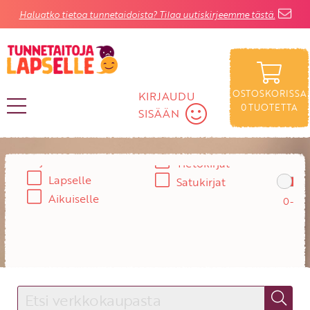
Haluatko tietoa tunnetaidoista? Tilaa uutiskirjeemme tästä.
OSTOSKORISSA
KIRJAUDU
0
TUOTETTA
SISÄÄN
Rajaa
Ikä:
Tietokirjat
KIRJAUDU SISÄÄN
Lapselle
Satukirjat
Käyttäjätunnus
Aikuiselle
Salasana
Unohtuiko salasana?