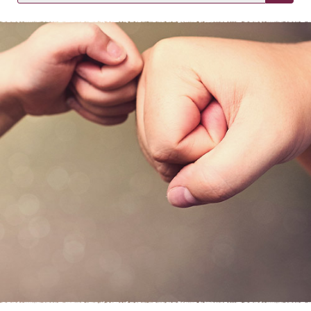
KIRJAUDU SISÄÄN
Etkö ole vielä asiakkaamme?
Luo asiakastili tästä!