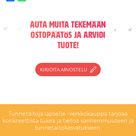
Auta muita tekemään
ostopäätös ja arvioi
tuote!
KIRJOITA ARVOSTELU
Tunnetaitoja lapselle -verkkokauppa tarjoaa
konkreettista tukea ja tietoa vanhemmuuteen ja
tunnetaitokasvatukseen.