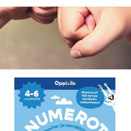
KIRJAUDU SISÄÄN
Etkö ole vielä asiakkaamme?
Luo asiakastili tästä!