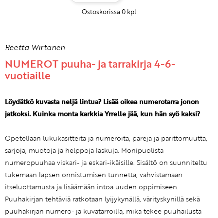
Ostoskorissa
0
kpl
Reetta Wirtanen
NUMEROT puuha- ja tarrakirja 4-6-
vuotiaille
Löydätkö kuvasta neljä lintua? Lisää oikea numerotarra jonon
jatkoksi. Kuinka monta karkkia Yrrelle jää, kun hän syö kaksi?
Opetellaan lukukäsitteitä ja numeroita, pareja ja parittomuutta,
sarjoja, muotoja ja helppoja laskuja. Monipuolista
numeropuuhaa viskari- ja eskari-ikäisille. Sisältö on suunniteltu
tukemaan lapsen onnistumisen tunnetta, vahvistamaan
itseluottamusta ja lisäämään intoa uuden oppimiseen.
Puuhakirjan tehtäviä ratkotaan lyijykynällä, värityskynillä sekä
puuhakirjan numero- ja kuvatarroilla, mikä tekee puuhailusta