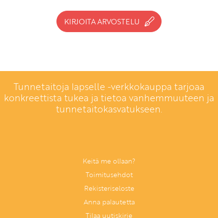
KIRJOITA ARVOSTELU
Tunnetaitoja lapselle -verkkokauppa tarjoaa
konkreettista tukea ja tietoa vanhemmuuteen ja
tunnetaitokasvatukseen.
Keitä me ollaan?
Toimitusehdot
Rekisteriseloste
Anna palautetta
Tilaa uutiskirje