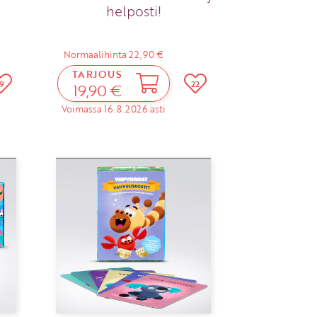
helposti!
Normaalihinta 22,90 €
TARJOUS
19
22
19,90 €
Voimassa 16.8.2026 asti