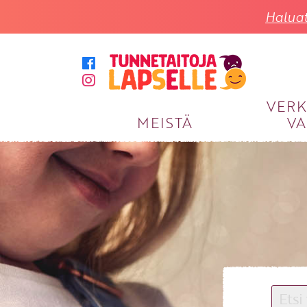
Haluat
VER
MEISTÄ
VA