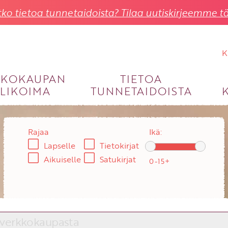
ko tietoa tunnetaidoista? Tilaa uutiskirjeemme tä
K
KKOKAUPAN
TIETOA
LIKOIMA
TUNNETAIDOISTA
KIRJAUDU SISÄÄN
Käyttäjätunnus
Rajaa
Ikä:
Lapselle
Tietokirjat
Salasana
Aikuiselle
Satukirjat
Unohtuiko salasana?
KIRJAUDU SISÄÄN