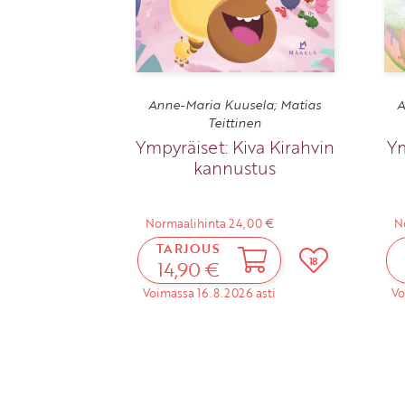
Anne-Maria Kuusela; Matias
A
Teittinen
Ympyräiset: Kiva Kirahvin
Ym
kannustus
Normaalihinta 24,00 €
N
TARJOUS
18
14,90 €
Voimassa 16.8.2026 asti
Vo