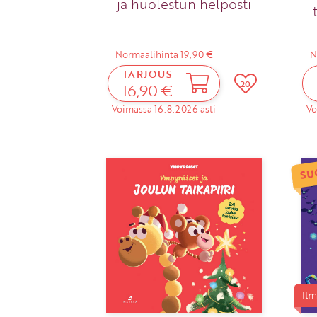
ja huolestun helposti
Normaalihinta 19,90 €
N
TARJOUS
20
16,90 €
Voimassa 16.8.2026 asti
Vo
SU
Ilm