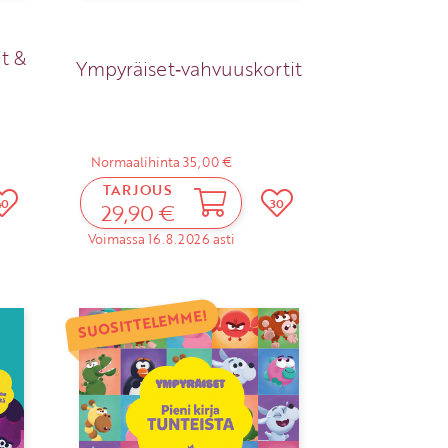
t &
Ympyräiset‑vahvuuskortit
Normaalihinta 35,00 €
TARJOUS
40
30
29,90 €
Voimassa 16.8.2026 asti
SUOSITTELEMME!