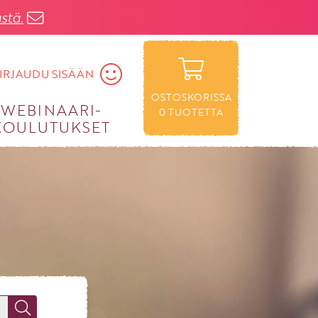
stä.
IRJAUDU SISÄÄN
OSTOSKORISSA
WEBINAARI­
0
TUOTETTA
KOULUTUKSET