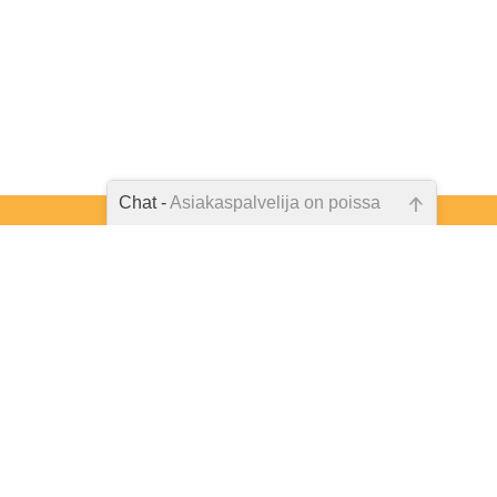
Chat -
Asiakaspalvelija on poissa
tista tukea ja
Emme ole juuri nyt paikalla, lähetä
kseen.
kysymyksesi meille sähköpostitse,
niin vastaamme sinulle
mahdollisimman pian.
Tarkista sähköpostiosoite!