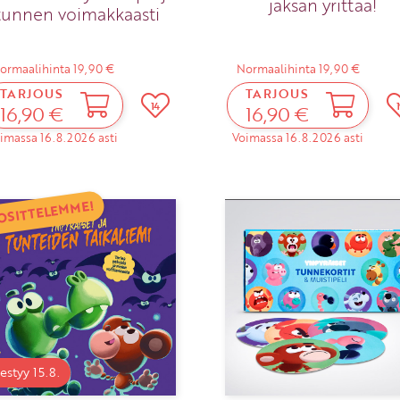
jaksan yrittää!
tunnen voimakkaasti
ormaalihinta 19,90 €
Normaalihinta 19,90 €
TARJOUS
TARJOUS
14
16,90 €
16,90 €
imassa 16.8.2026 asti
Voimassa 16.8.2026 asti
OSITTELEMME!
estyy 15.8.