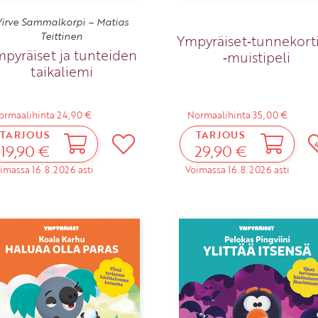
irve Sammalkorpi – Matias
Teittinen
Ympyräiset‑tunnekorti
pyräiset ja tunteiden
‑muistipeli
taikaliemi
ormaalihinta 24,90 €
Normaalihinta 35,00 €
TARJOUS
TARJOUS
19,90 €
29,90 €
imassa 16.8.2026 asti
Voimassa 16.8.2026 asti