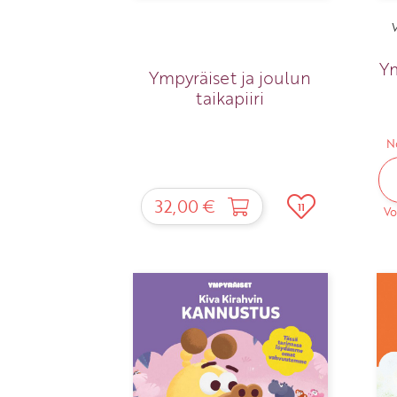
V
Ym
Ympyräiset ja joulun
taikapiiri
N
32,00 €
11
Vo