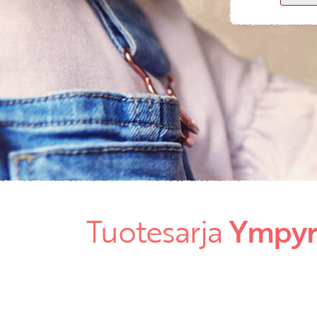
Tuotesarja
Ympyrä