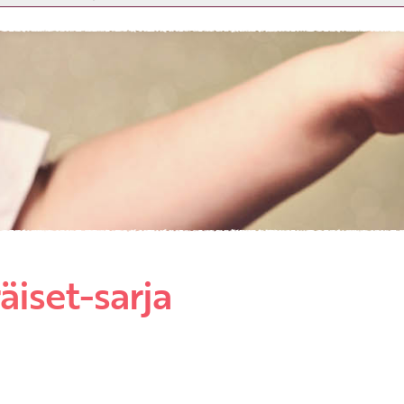
Etkö ole vielä asiakkaamme?
Luo asiakastili tästä!
iset-sarja