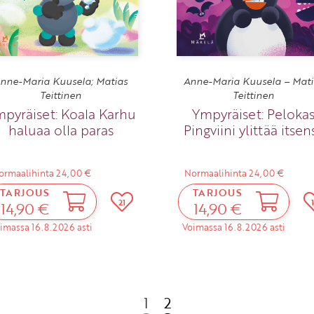
nne-Maria Kuusela; Matias
Anne-Maria Kuusela – Mati
Teittinen
Teittinen
pyräiset: Koala Karhu
Ympyräiset: Peloka
haluaa olla paras
Pingviini ylittää itsen
ormaalihinta 24,00 €
Normaalihinta 24,00 €
TARJOUS
TARJOUS
21
14,90 €
14,90 €
imassa 16.8.2026 asti
Voimassa 16.8.2026 asti
1
2