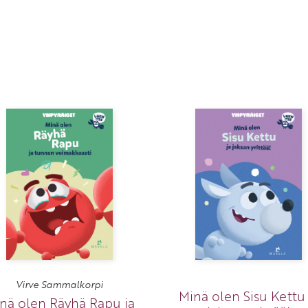
Virve Sammalkorpi
Minä olen Sisu Kettu 
nä olen Räyhä Rapu ja