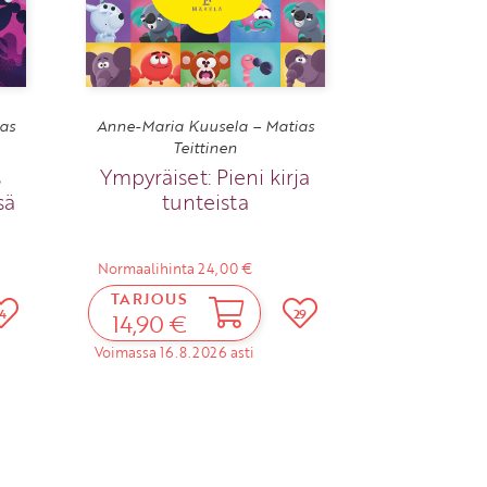
as
Anne-Maria Kuusela – Matias
Teittinen
s
Ympyräiset: Pieni kirja
sä
tunteista
Normaalihinta 24,00 €
TARJOUS
14
29
14,90 €
Voimassa 16.8.2026 asti