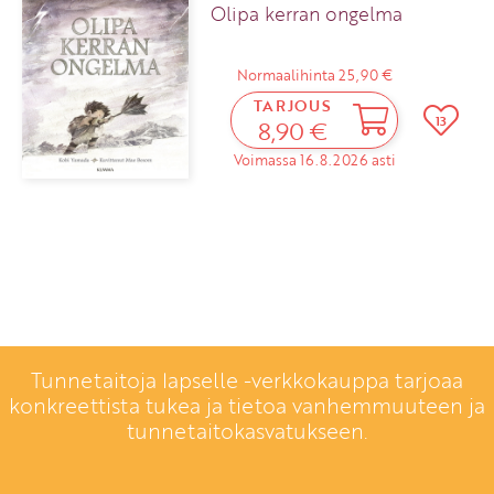
Olipa kerran ongelma
Normaalihinta 25,90 €
TARJOUS
13
8,90 €
Voimassa 16.8.2026 asti
Tunnetaitoja lapselle -verkkokauppa tarjoaa
konkreettista tukea ja tietoa vanhemmuuteen ja
tunnetaitokasvatukseen.