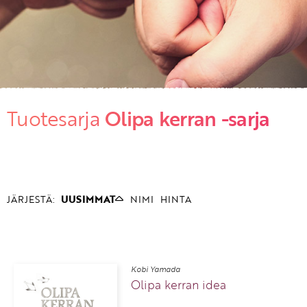
KIRJAUDU SISÄÄN
Etkö ole vielä asiakkaamme?
Luo asiakastili tästä!
Tuotesarja
Olipa kerran -sarja
JÄRJESTÄ:
UUSIMMAT
NIMI
HINTA
Kobi Yamada
Olipa kerran idea