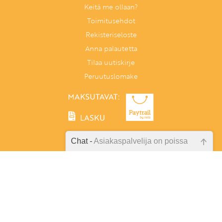
Keitä me ollaan?
Toimitusehdot
Rekisteriseloste
Anna palautetta
Tilaa uutiskirje
Peruutuslomake
Chat -
Asiakaspalvelija on poissa
Emme ole juuri nyt paikalla, lähetä
Tunnetaitoja lapselle
kysymyksesi meille sähköpostitse,
PL 86, 40101 Jyväskylä
niin vastaamme sinulle
Aatoksenkatu 8 E 90, 40720 Jyväskylä
mahdollisimman pian.
Soita meille:
014 337 0060 (arkisin klo 9–16)