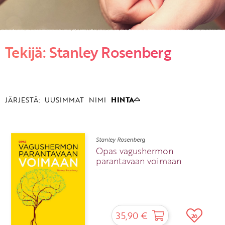
KIRJAUDU SISÄÄN
Tekijä: Stanley Rosenberg
Etkö ole vielä asiakkaamme?
Luo asiakastili tästä!
JÄRJESTÄ:
UUSIMMAT
NIMI
HINTA
Stanley Rosenberg
Opas vagushermon
parantavaan voimaan
35,90 €
26