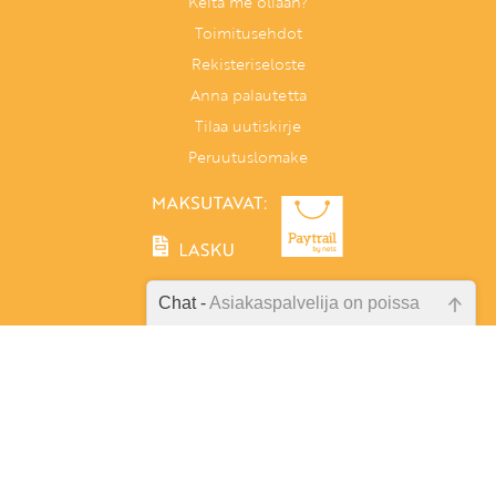
Keitä me ollaan?
Toimitusehdot
Rekisteriseloste
Anna palautetta
Tilaa uutiskirje
Peruutuslomake
Chat -
Asiakaspalvelija on poissa
Emme ole juuri nyt paikalla, lähetä
Tunnetaitoja lapselle
kysymyksesi meille sähköpostitse,
PL 86, 40101 Jyväskylä
niin vastaamme sinulle
Aatoksenkatu 8 E 90, 40720 Jyväskylä
mahdollisimman pian.
Soita meille:
014 337 0060 (arkisin klo 9–16)
Tarkista sähköpostiosoite!