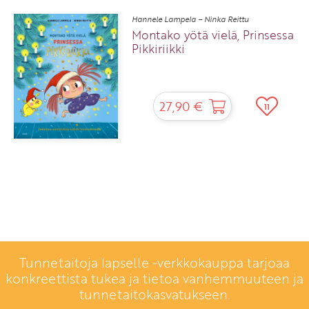
Hannele Lampela – Ninka Reittu
Montako yötä vielä, Prinsessa
Pikkiriikki
27,90 €
11
Tunnetaitoja lapselle -verkkokauppa tarjoaa
konkreettista tukea ja tietoa vanhemmuuteen ja
tunnetaitokasvatukseen.