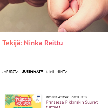
KIRJAUDU SISÄÄN
Etkö ole vielä asiakkaamme?
Luo asiakastili tästä!
Tekijä: Ninka Reittu
JÄRJESTÄ:
UUSIMMAT
NIMI
HINTA
Hannele Lampela – Ninka Reittu
Prinsessa Pikkiriikin Suuret
tunteet