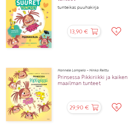
tunteikas puuhakirja
13,90 €
4
Hannele Lampela – Ninka Reittu
Prinsessa Pikkiriikki ja kaiken
maailman tunteet
29,90 €
15