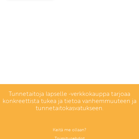
Tunnetaitoja lapselle -verkkokauppa tarjoaa
konkreettista tukea ja tietoa vanhemmuuteen ja
tunnetaitokasvatukseen.
Keitä me ollaan?
Toimitusehdot