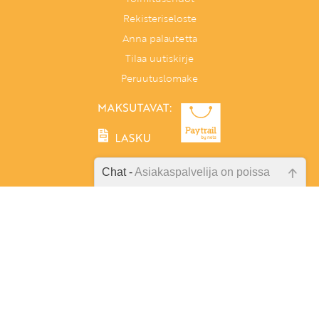
Rekisteriseloste
Anna palautetta
Tilaa uutiskirje
Peruutuslomake
Chat -
Asiakaspalvelija on poissa
Emme ole juuri nyt paikalla, lähetä
Tunnetaitoja lapselle
kysymyksesi meille sähköpostitse,
PL 86, 40101 Jyväskylä
niin vastaamme sinulle
Aatoksenkatu 8 E 90, 40720 Jyväskylä
mahdollisimman pian.
Soita meille:
014 337 0060 (arkisin klo 9–16)
Tarkista sähköpostiosoite!
Heitä viesti:
asiakaspalvelu@tunnetaitojalapselle.fi