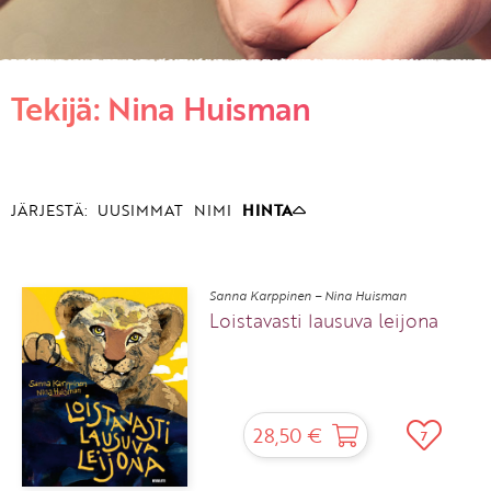
KIRJAUDU SISÄÄN
Tekijä: Nina Huisman
Etkö ole vielä asiakkaamme?
Luo asiakastili tästä!
JÄRJESTÄ:
UUSIMMAT
NIMI
HINTA
Sanna Karppinen – Nina Huisman
Loistavasti lausuva leijona
28,50 €
7