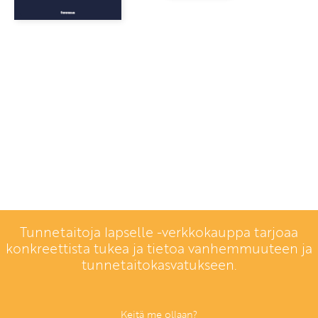
Tunnetaitoja lapselle -verkkokauppa tarjoaa
konkreettista tukea ja tietoa vanhemmuuteen ja
tunnetaitokasvatukseen.
Keitä me ollaan?