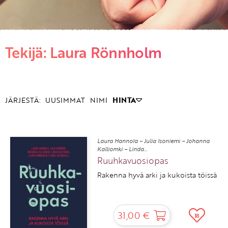
KIRJAUDU SISÄÄN
Tekijä: Laura Rönnholm
Etkö ole vielä asiakkaamme?
Luo asiakastili tästä!
JÄRJESTÄ:
UUSIMMAT
NIMI
HINTA
Laura Hannola – Julia Isoniemi – Johanna
Kalliomki – Linda...
Ruuhkavuosiopas
Rakenna hyvä arki ja kukoista töissä
31,00 €
18