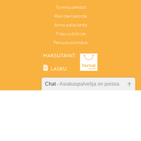
Toimitusehdot
Rekisteriseloste
Anna palautetta
Tilaa uutiskirje
Peruutuslomake
Chat -
Asiakaspalvelija on poissa
Emme ole juuri nyt paikalla, lähetä
Tunnetaitoja lapselle
kysymyksesi meille sähköpostitse,
PL 86, 40101 Jyväskylä
niin vastaamme sinulle
Aatoksenkatu 8 E 90, 40720 Jyväskylä
mahdollisimman pian.
Soita meille:
014 337 0060 (arkisin klo 9–16)
Tarkista sähköpostiosoite!
Heitä viesti: