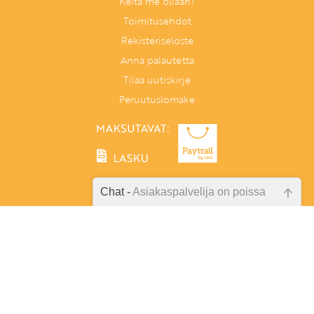
Keitä me ollaan?
Toimitusehdot
Rekisteriseloste
Anna palautetta
Tilaa uutiskirje
Peruutuslomake
Chat -
Asiakaspalvelija on poissa
Emme ole juuri nyt paikalla, lähetä
Tunnetaitoja lapselle
kysymyksesi meille sähköpostitse,
PL 86, 40101 Jyväskylä
niin vastaamme sinulle
Aatoksenkatu 8 E 90, 40720 Jyväskylä
mahdollisimman pian.
Soita meille:
014 337 0060 (arkisin klo 9–16)
Tarkista sähköpostiosoite!