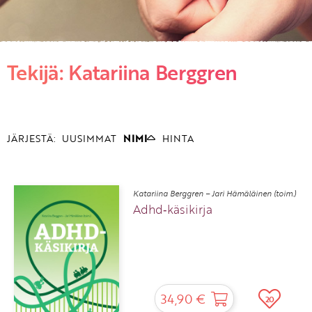
KIRJAUDU SISÄÄN
Tekijä: Katariina Berggren
Etkö ole vielä asiakkaamme?
Luo asiakastili tästä!
JÄRJESTÄ:
UUSIMMAT
NIMI
HINTA
Katariina Berggren – Jari Hämäläinen (toim.)
Adhd‑käsikirja
34,90 €
20