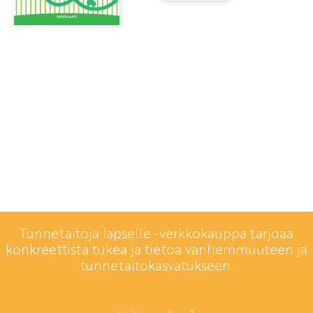
Tunnetaitoja lapselle -verkkokauppa tarjoaa
konkreettista tukea ja tietoa vanhemmuuteen ja
tunnetaitokasvatukseen.