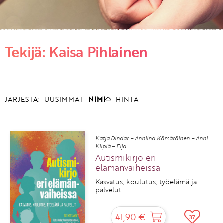
KIRJAUDU SISÄÄN
Tekijä: Kaisa Pihlainen
Etkö ole vielä asiakkaamme?
Luo asiakastili tästä!
JÄRJESTÄ:
UUSIMMAT
NIMI
HINTA
Katja Dindar – Anniina Kämäräinen – Anni
Kilpiä – Eija ...
Autismikirjo eri
elämänvaiheissa
Kasvatus, koulutus, työelämä ja
palvelut
41,90 €
37