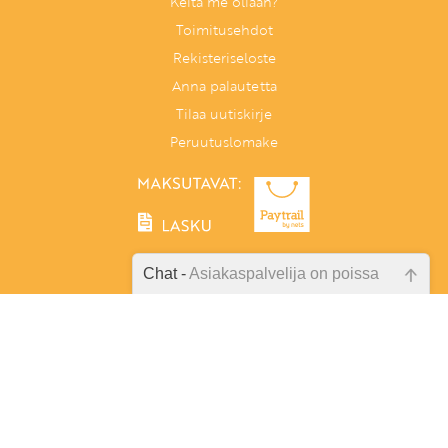
Keitä me ollaan?
Toimitusehdot
Rekisteriseloste
Anna palautetta
Tilaa uutiskirje
Peruutuslomake
Chat -
Asiakaspalvelija on poissa
Emme ole juuri nyt paikalla, lähetä
Tunnetaitoja lapselle
kysymyksesi meille sähköpostitse,
PL 86, 40101 Jyväskylä
niin vastaamme sinulle
Aatoksenkatu 8 E 90, 40720 Jyväskylä
mahdollisimman pian.
Soita meille:
014 337 0060 (arkisin klo 9–16)
Tarkista sähköpostiosoite!