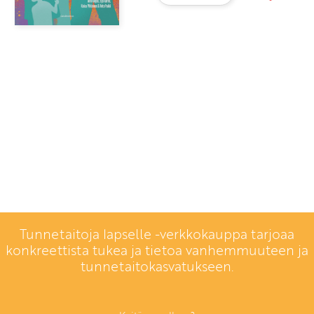
Tunnetaitoja lapselle -verkkokauppa tarjoaa
konkreettista tukea ja tietoa vanhemmuuteen ja
tunnetaitokasvatukseen.