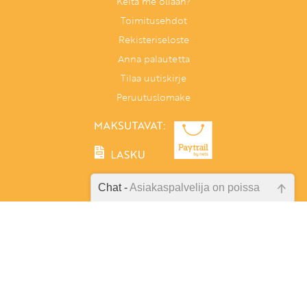
Keitä me ollaan?
Toimitusehdot
Rekisteriseloste
Anna palautetta
Tilaa uutiskirje
Peruutuslomake
Chat -
Asiakaspalvelija on poissa
Emme ole juuri nyt paikalla, lähetä
Tunnetaitoja lapselle
kysymyksesi meille sähköpostitse,
PL 86, 40101 Jyväskylä
niin vastaamme sinulle
Aatoksenkatu 8 E 90, 40720 Jyväskylä
mahdollisimman pian.
Soita meille:
014 337 0060 (arkisin klo 9–16)
Tarkista sähköpostiosoite!