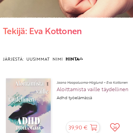
KIRJAUDU SISÄÄN
Tekijä: Eva Kottonen
Etkö ole vielä asiakkaamme?
Luo asiakastili tästä!
JÄRJESTÄ:
UUSIMMAT
NIMI
HINTA
Jaana Haapaluoma-Höglund – Eva Kottonen
Aloittamista vaille täydellinen
Adhd työelämässä
39,90 €
26