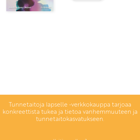
Tunnetaitoja lapselle -verkkokauppa tarjoaa
konkreettista tukea ja tietoa vanhemmuuteen ja
tunnetaitokasvatukseen.