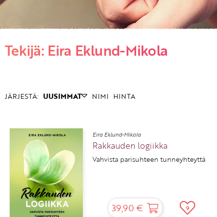
KIRJAUDU SISÄÄN
Tekijä: Eira Eklund-Mikola
Etkö ole vielä asiakkaamme?
Luo asiakastili tästä!
JÄRJESTÄ:
UUSIMMAT
NIMI
HINTA
Eira Eklund-Mikola
Rakkauden logiikka
Vahvista parisuhteen tunneyhteyttä
39,90 €
9