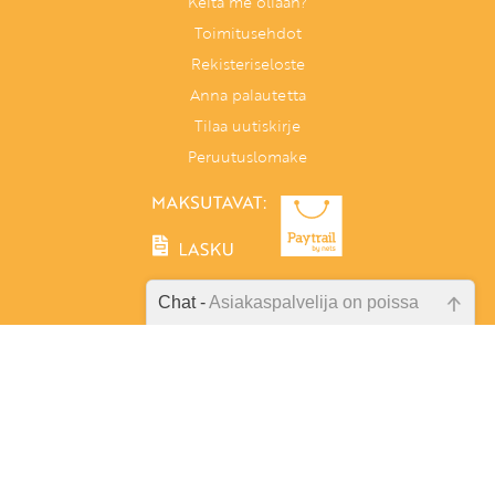
Keitä me ollaan?
Toimitusehdot
Rekisteriseloste
Anna palautetta
Tilaa uutiskirje
Peruutuslomake
Chat -
Asiakaspalvelija on poissa
Emme ole juuri nyt paikalla, lähetä
Tunnetaitoja lapselle
kysymyksesi meille sähköpostitse,
PL 86, 40101 Jyväskylä
niin vastaamme sinulle
Aatoksenkatu 8 E 90, 40720 Jyväskylä
mahdollisimman pian.
Soita meille:
014 337 0060 (arkisin klo 9–16)
Tarkista sähköpostiosoite!