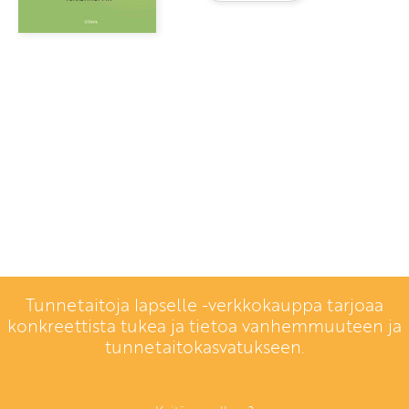
Tunnetaitoja lapselle -verkkokauppa tarjoaa
konkreettista tukea ja tietoa vanhemmuuteen ja
tunnetaitokasvatukseen.