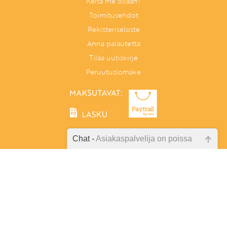
Keitä me ollaan?
Toimitusehdot
Rekisteriseloste
Anna palautetta
Tilaa uutiskirje
Peruutuslomake
Chat -
Asiakaspalvelija on poissa
Emme ole juuri nyt paikalla, lähetä
Tunnetaitoja lapselle
kysymyksesi meille sähköpostitse,
PL 86, 40101 Jyväskylä
niin vastaamme sinulle
Aatoksenkatu 8 E 90, 40720 Jyväskylä
mahdollisimman pian.
Soita meille:
014 337 0060 (arkisin klo 9–16)
Tarkista sähköpostiosoite!