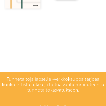
Tunnetaitoja lapselle -verkkokauppa tarjoaa
konkreettista tukea ja tietoa vanhemmuuteen ja
tunnetaitokasvatukseen.