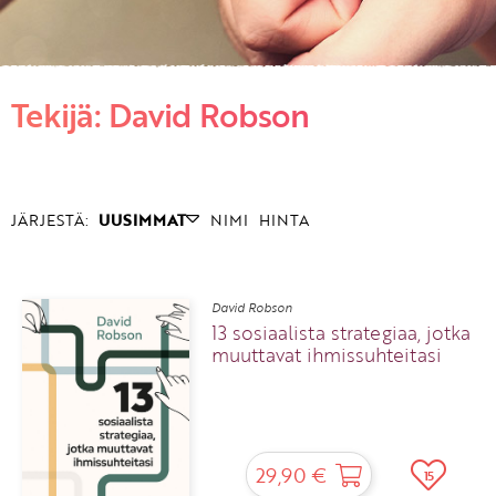
KIRJAUDU SISÄÄN
Tekijä: David Robson
Etkö ole vielä asiakkaamme?
Luo asiakastili tästä!
JÄRJESTÄ:
UUSIMMAT
NIMI
HINTA
David Robson
13 sosiaalista strategiaa, jotka
muuttavat ihmissuhteitasi
29,90 €
15