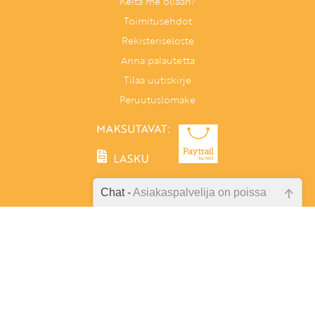
Keitä me ollaan?
Toimitusehdot
Rekisteriseloste
Anna palautetta
Tilaa uutiskirje
Peruutuslomake
Chat -
Asiakaspalvelija on poissa
Emme ole juuri nyt paikalla, lähetä
Tunnetaitoja lapselle
kysymyksesi meille sähköpostitse,
PL 86, 40101 Jyväskylä
niin vastaamme sinulle
Aatoksenkatu 8 E 90, 40720 Jyväskylä
mahdollisimman pian.
Soita meille:
014 337 0060 (arkisin klo 9–16)
Tarkista sähköpostiosoite!