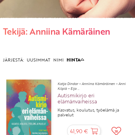
KIRJAUDU SISÄÄN
Tekijä: Anniina Kämäräinen
Etkö ole vielä asiakkaamme?
Luo asiakastili tästä!
JÄRJESTÄ:
UUSIMMAT
NIMI
HINTA
Katja Dindar – Anniina Kämäräinen – Anni
Kilpiä – Eija ...
Autismikirjo eri
elämänvaiheissa
Kasvatus, koulutus, työelämä ja
palvelut
41,90 €
38