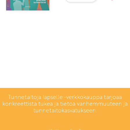
Tunnetaitoja lapselle -verkkokauppa tarjoaa
konkreettista tukea ja tietoa vanhemmuuteen ja
tunnetaitokasvatukseen.