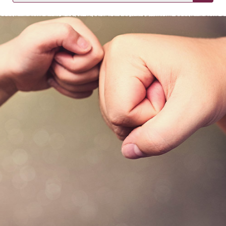
KIRJAUDU SISÄÄN
Etkö ole vielä asiakkaamme?
Luo asiakastili tästä!