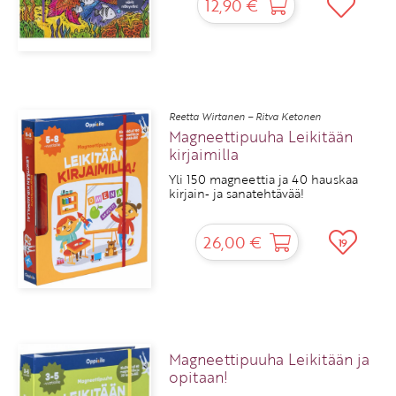
12,90 €
Reetta Wirtanen – Ritva Ketonen
Magneettipuuha Leikitään
kirjaimilla
Yli 150 magneettia ja 40 hauskaa
kirjain‑ ja sanatehtävää!
26,00 €
19
Magneettipuuha Leikitään ja
opitaan!