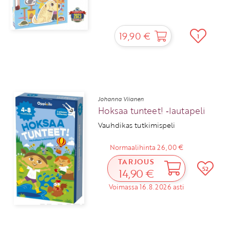
19,90 €
1
Johanna Viianen
Hoksaa tunteet! ‑lautapeli
Vauhdikas tutkimispeli
Normaalihinta 26,00 €
TARJOUS
52
14,90 €
Voimassa 16.8.2026 asti