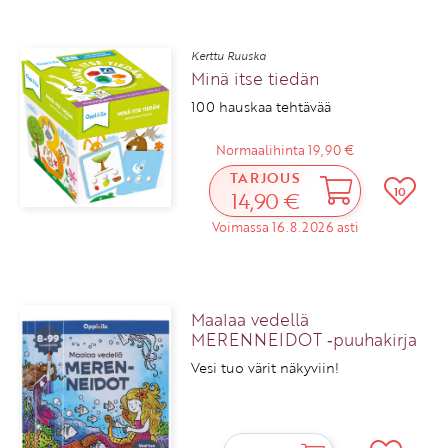
Kerttu Ruuska
Minä itse tiedän
100 hauskaa tehtävää
Normaalihinta 19,90 €
TARJOUS
10
14,90 €
Voimassa 16.8.2026 asti
Maalaa vedellä
MERENNEIDOT ‑puuhakirja
Vesi tuo värit näkyviin!