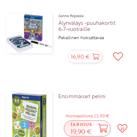
Sanna Paljakka
Älynväläys ‑puuhakortit
6‑7‑vuotiaille
Pakallinen hoksattavaa
16,90 €
Ensimmäiset pelini
Normaalihinta 22,90 €
TARJOUS
25
19,90 €