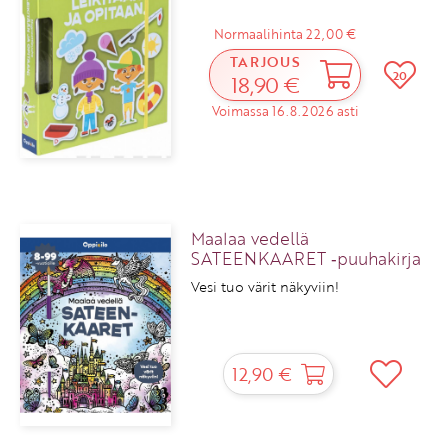
Normaalihinta 22,00 €
TARJOUS
20
18,90 €
Voimassa 16.8.2026 asti
Maalaa vedellä
SATEENKAARET ‑puuhakirja
Vesi tuo värit näkyviin!
12,90 €