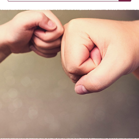
KIRJAUDU SISÄÄN
Etkö ole vielä asiakkaamme?
Luo asiakastili tästä!