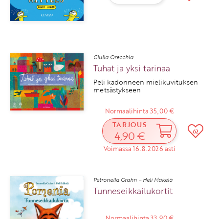
Giulia Orecchia
Tuhat ja yksi tarinaa
Peli kadonneen mielikuvituksen
metsästykseen
Normaalihinta 35,00 €
TARJOUS
62
4,90 €
Voimassa 16.8.2026 asti
Petronella Grahn – Heli Mäkelä
Tunneseikkailukortit
Normaalihinta 33,90 €