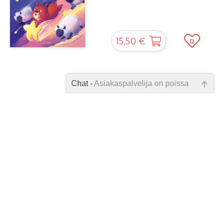
15,50 €
12
Chat -
Asiakaspalvelija on poissa
Emme ole juuri nyt paikalla, lähetä
1
2
3
4
5
6
7
8
9
kysymyksesi meille sähköpostitse,
niin vastaamme sinulle
mahdollisimman pian.
Tarkista sähköpostiosoite!