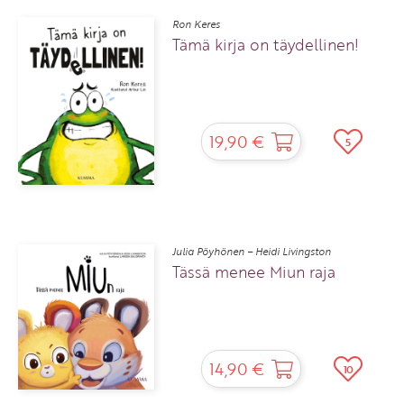
Ron Keres
Tämä kirja on täydellinen!
19,90 €
5
Julia Pöyhönen – Heidi Livingston
Tässä menee Miun raja
14,90 €
10