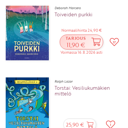
Deborah Marcero
Toiveiden purkki
Normaalihinta 24,90 €
TARJOUS
17
11,90 €
Voimassa 16.8.2026 asti
Ralph Lazar
Torstai: Vesiliukumäkien
mittelö
25,90 €
1