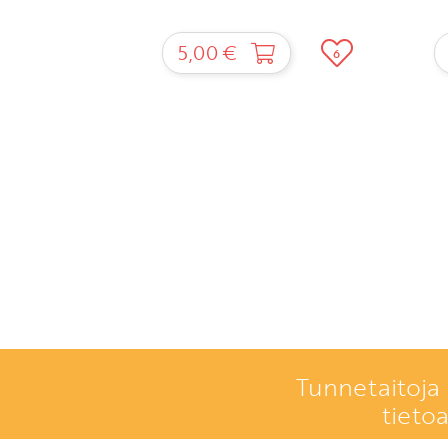
5,00 €
6
Tunnetaitoja 
tieto