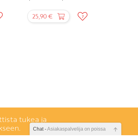
25,90 €
7
tista tukea ja
kseen.
Chat -
Asiakaspalvelija on poissa