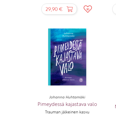
29,90 €
10
Johanna Huhtamäki
Pimeydessä kajastava valo
Trauman jälkeinen kasvu