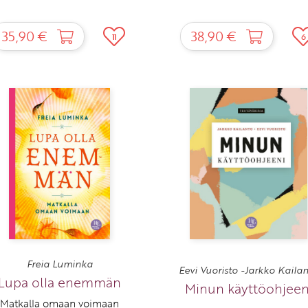
35,90 €
38,90 €
11
6
Freia Luminka
Eevi Vuoristo -Jarkko Kaila
Lupa olla enemmän
Minun käyttöohjeen
Matkalla omaan voimaan