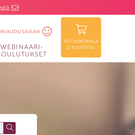
stä.
IRJAUDU SISÄÄN
OSTOSKORISSA
WEBINAARI­
0
TUOTETTA
KOULUTUKSET