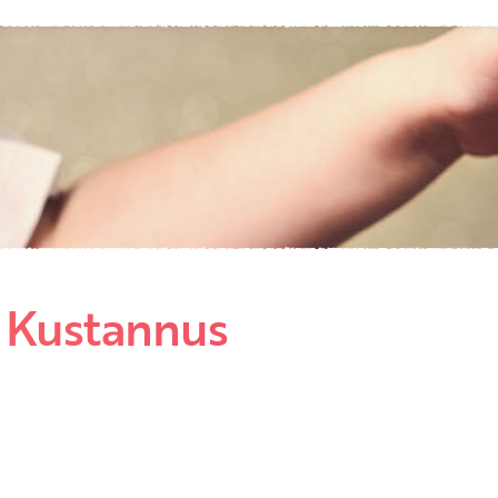
Etkö ole vielä asiakkaamme?
Luo asiakastili tästä!
r Kustannus