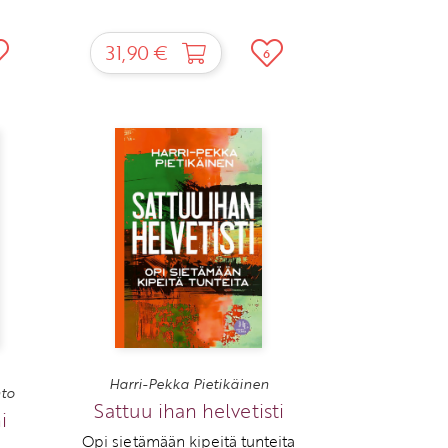
31,90 €
6
Harri-Pekka Pietikäinen
nto
Sattuu ihan helvetisti
i
Opi sietämään kipeitä tunteita