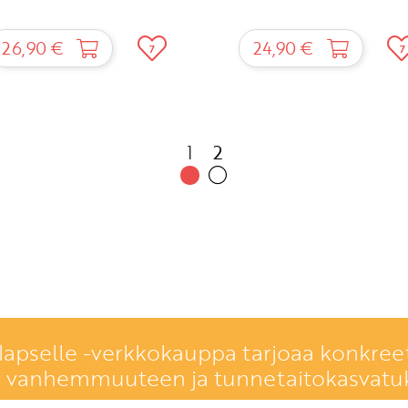
26,90 €
24,90 €
7
7
1
2
lapselle -verkkokauppa tarjoaa konkreet
a vanhemmuuteen ja tunnetaitokasvatu