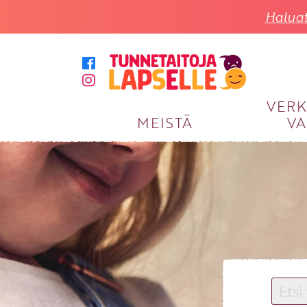
Haluat
VER
MEISTÄ
VA