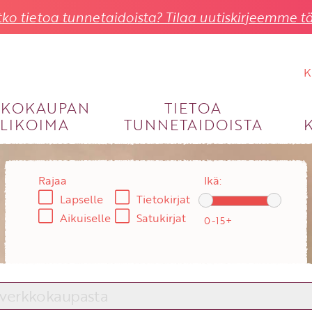
ko tietoa tunnetaidoista? Tilaa uutiskirjeemme tä
K
KKOKAUPAN
TIETOA
LIKOIMA
TUNNETAIDOISTA
KIRJAUDU SISÄÄN
Käyttäjätunnus
Rajaa
Ikä:
Lapselle
Tietokirjat
Salasana
Aikuiselle
Satukirjat
Unohtuiko salasana?
KIRJAUDU SISÄÄN