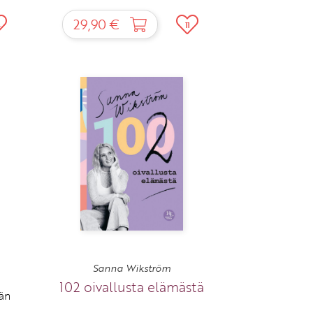
29,90 €
4
11
Sanna Wikström
102 oivallusta elämästä
än