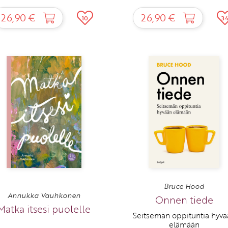
26,90 €
26,90 €
10
3
Bruce Hood
Annukka Vauhkonen
Onnen tiede
Matka itsesi puolelle
Seitsemän oppituntia hyvä
elämään