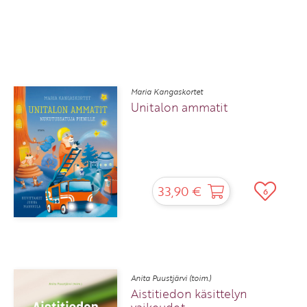
Maria Kangaskortet
Unitalon ammatit
33,90 €
6
Anita Puustjärvi (toim.)
Aistitiedon käsittelyn