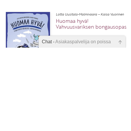
Lotta Uusitalo-Malmivaara – Kaisa Vuorinen
Huomaa hyvä!
Vahvuusvariksen bongausopas
Chat -
Asiakaspalvelija on poissa
Emme ole juuri nyt paikalla, lähetä
34,00 €
48
kysymyksesi meille sähköpostitse,
niin vastaamme sinulle
mahdollisimman pian.
Tarkista sähköpostiosoite!
1
45
46
47
48
49
50
51
52
53
57