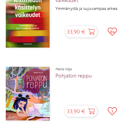
vaikeudet
Ymmärrystä ja sujuvampaa arkea
33,90 €
134
Maria Vilja
Pohjaton reppu
33,90 €
3