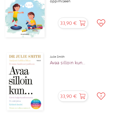
oppimiseen
33,90 €
44
Julie Smith
Avaa silloin kun...
33,90 €
7