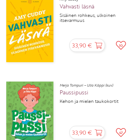
Vahvasti läsnä
Sisäinen rohkeus, ulkoinen
itsevarmuus
33,90 €
10
Merja Tompuri – Ulla Käppi (kuv.)
Paussipussi
Kehon ja mielen taukokortit
33,90 €
47