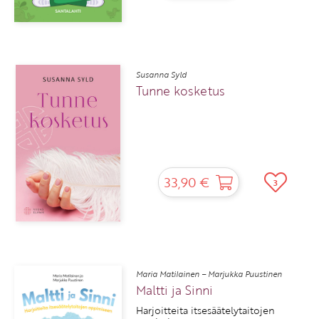
Susanna Syld
Tunne kosketus
33,90 €
3
Maria Matilainen – Marjukka Puustinen
Maltti ja Sinni
Harjoitteita itsesäätelytaitojen