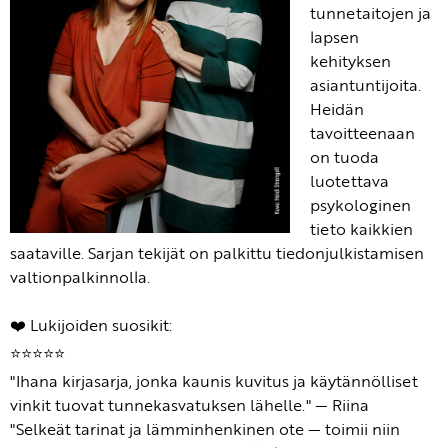
tunnetaitojen ja
lapsen
kehityksen
asiantuntijoita.
Heidän
tavoitteenaan
on tuoda
luotettava
psykologinen
tieto kaikkien
saataville. Sarjan tekijät on palkittu tiedonjulkistamisen
valtionpalkinnolla.
❤️ Lukijoiden suosikit:
⭐️⭐️⭐️⭐️⭐️
"Ihana kirjasarja, jonka kaunis kuvitus ja käytännölliset
vinkit tuovat tunnekasvatuksen lähelle." — Riina
"Selkeät tarinat ja lämminhenkinen ote — toimii niin