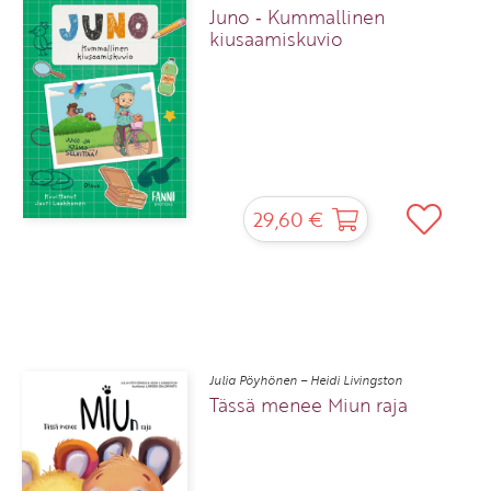
Juno ‑ Kummallinen
kiusaamiskuvio
29,60 €
Julia Pöyhönen – Heidi Livingston
Tässä menee Miun raja