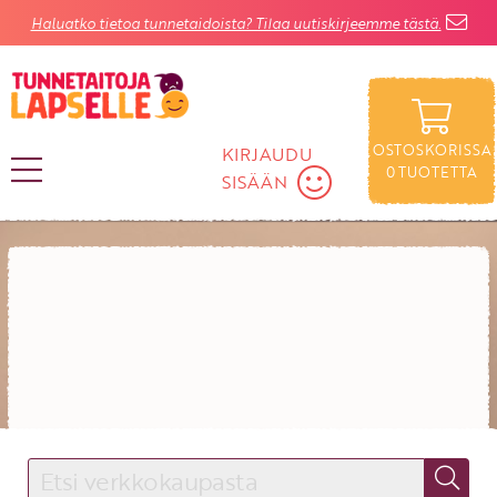
Haluatko tietoa tunnetaidoista? Tilaa uutiskirjeemme tästä.
OSTOSKORISSA
KIRJAUDU
0
TUOTETTA
SISÄÄN
Rajaa
Ikä:
Tietokirjat
Lapselle
Satukirjat
Aikuiselle
KIRJAUDU SISÄÄN
Käyttäjätunnus
Salasana
Unohtuiko salasana?