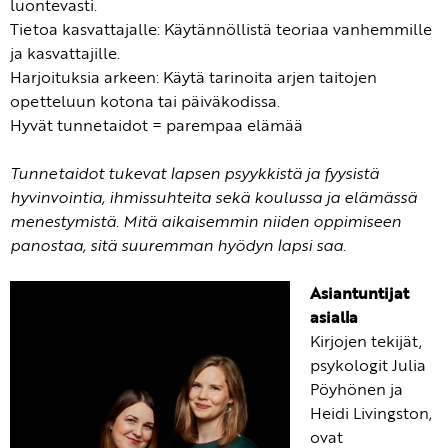
luontevasti.
Tietoa kasvattajalle: Käytännöllistä teoriaa vanhemmille
ja kasvattajille.
Harjoituksia arkeen: Käytä tarinoita arjen taitojen
opetteluun kotona tai päiväkodissa.
Hyvät tunnetaidot = parempaa elämää
Tunnetaidot tukevat lapsen psyykkistä ja fyysistä
hyvinvointia, ihmissuhteita sekä koulussa ja elämässä
menestymistä. Mitä aikaisemmin niiden oppimiseen
panostaa, sitä suuremman hyödyn lapsi saa.
Asiantuntijat
asialla
Kirjojen tekijät,
psykologit Julia
Pöyhönen ja
Heidi Livingston,
ovat