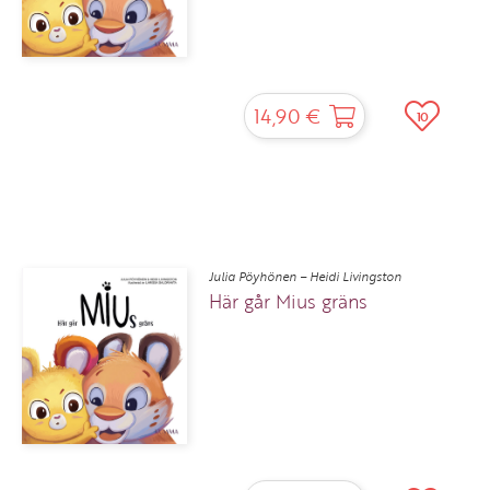
14,90 €
10
Julia Pöyhönen – Heidi Livingston
Här går Mius gräns