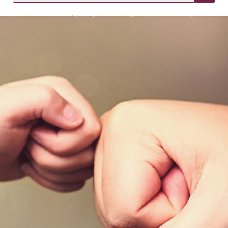
KIRJAUDU SISÄÄN
Etkö ole vielä asiakkaamme?
Luo asiakastili tästä!