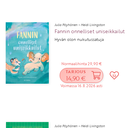
Julia Pöyhönen – Heidi Livingston
Fannin onnelliset uniseikkailut
Hyvän olon nukutussatuja
Normaalihinta 29,90 €
TARJOUS
52
14,90 €
Voimassa 16.8.2026 asti
Julia Pöyhönen – Heidi Livingston