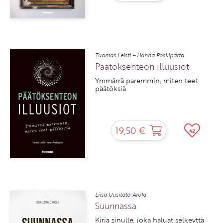
Tuomas Leisti – Hanna Poskiparta
Päätöksenteon illuusiot
Ymmärrä paremmin, miten teet
päätöksiä
19,50 €
42
Liisa Uusitalo-Arola
Suunnassa
Kirja sinulle, joka haluat selkeyttä