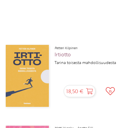
Petteri Kilpinen
Irtiotto
Tarina toisesta mahdollisuudesta
18,50 €
15
Metti Vuosku – Anette Siili