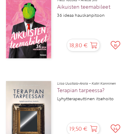
Aikuisten teemabileet
36 ideaa hauskanpitoon
18,80 €
10
Liisa Uusitalo-Arola – Katri Kanninen
Terapian tarpeessa?
Lyhytterapeuttinen itsehoito
19,50 €
34