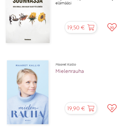
elämääsi
19,50 €
30
Maaret Kallio
Mielenrauha
19,90 €
27