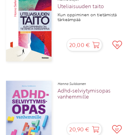
Uteliaisuuden taito
Kun oppiminen on tietämistä
tärkeämpää
20,00 €
36
Hanna Suikkanen
Adhd‑selviytymisopas
vanhemmille
20,90 €
57