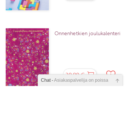
Onnenhetkien joulukalenteri
20,90 €
1
Chat -
Asiakaspalvelija on poissa
Emme ole juuri nyt paikalla, lähetä
kysymyksesi meille sähköpostitse,
niin vastaamme sinulle
mahdollisimman pian.
1
2
3
4
5
6
7
8
9
10
11
16