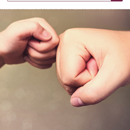
KIRJAUDU SISÄÄN
Etkö ole vielä asiakkaamme?
Luo asiakastili tästä!