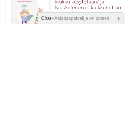
kiukku kesytetään? ja
Kiukkuleijonan kiukkumittari
‑paketti
Chat -
Asiakaspalvelija on poissa
Emme ole juuri nyt paikalla, lähetä
kysymyksesi meille sähköpostitse,
57,00 €
2
niin vastaamme sinulle
mahdollisimman pian.
Tarkista sähköpostiosoite!
1
47
48
49
50
51
52
53
54
55
56
57