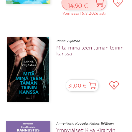
22
14,90 €
Voimassa 16.8.2026 asti
Janne Viljamaa
Mitä minä teen tämän teinin
kanssa
31,00 €
8
Anne-Maria Kuusela; Matias Teittinen
Ympyräiset: Kiva Kirahvin