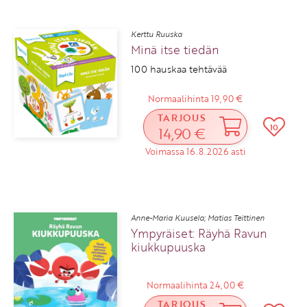
Kerttu Ruuska
Minä itse tiedän
100 hauskaa tehtävää
Normaalihinta 19,90 €
TARJOUS
10
14,90 €
Voimassa 16.8.2026 asti
Anne-Maria Kuusela; Matias Teittinen
Ympyräiset: Räyhä Ravun
kiukkupuuska
Normaalihinta 24,00 €
TARJOUS