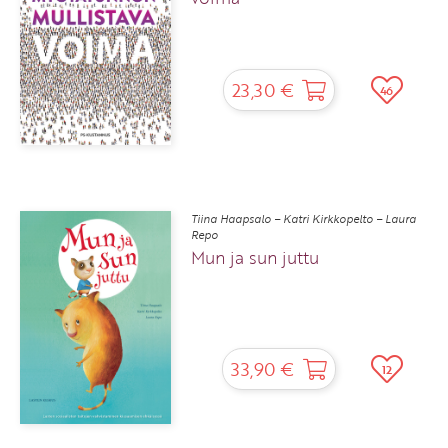
23,30 €
46
Tiina Haapsalo – Katri Kirkkopelto – Laura
Repo
Mun ja sun juttu
33,90 €
12