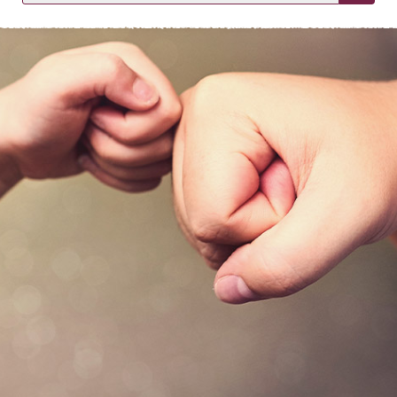
KIRJAUDU SISÄÄN
Etkö ole vielä asiakkaamme?
Luo asiakastili tästä!