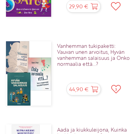
29,90 €
Vanhemman tukipaketti:
Vauvan unen arvoitus, Hyvän
vanhemman salaisuus ja Onko
normaalia että...?
44,90 €
3
Aada ja kiukkuleijona, Kuinka