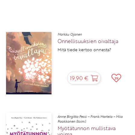
Markku Ojanen
Onnellisuuksien oivaltaja
Mitä tiede kertoo onnesta?
19,90 €
39
Anne Birgitta Pessi – Frank Martela – Miia
Paakkanen (toim.)
Myötätunnon mullistava
voima