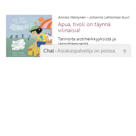
Annika Hämynen – Johanna Lehtomaa (kuv.)
Apua, tivoli on täynnä
vilinäisiä!
Tarinoita aistiherkkyyksistä ja
jännittämisestä
Chat -
Asiakaspalvelija on poissa
Normaalihinta 29,90 €
Emme ole juuri nyt paikalla, lähetä
TARJOUS
20
kysymyksesi meille sähköpostitse,
9,90 €
niin vastaamme sinulle
Voimassa 16.8.2026 asti
mahdollisimman pian.
Tarkista sähköpostiosoite!
1
2
3
4
5
6
7
8
9
10
11
57