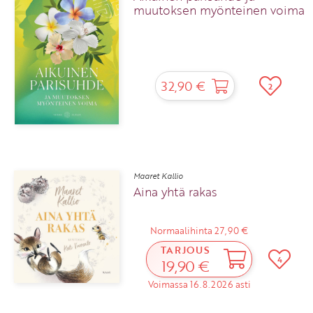
muutoksen myönteinen voima
32,90 €
2
Maaret Kallio
Aina yhtä rakas
Normaalihinta 27,90 €
TARJOUS
4
19,90 €
Voimassa 16.8.2026 asti