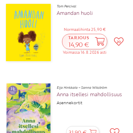
Tom Percival
Amandan huoli
Normaalihinta 25,90 €
TARJOUS
20
14,90 €
Voimassa 16.8.2026 asti
Eija Hinkkala – Sanna Wikström
Anna itsellesi mahdollisuus
Asennekortit
31,90 €
8