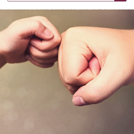
KIRJAUDU SISÄÄN
Etkö ole vielä asiakkaamme?
Luo asiakastili tästä!