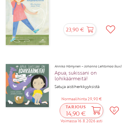
23,90 €
Annika Hämynen – Johanna Lehtomaa (kuv.)
Apua, sukissani on
lohikäärmeitä!
Satuja aistiherkkyyksistä
Normaalihinta 29,90 €
TARJOUS
17
14,90 €
Voimassa 16.8.2026 asti