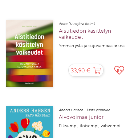
Anita Puustjärvi (toim.)
Aistitiedon käsittelyn
vaikeudet
Ymmärrystä ja sujuvampaa arkea
33,90 €
134
Anders Hansen – Mats Wänblad
Aivovoimaa junior
Fiksumpi, iloisempi, vahvempi