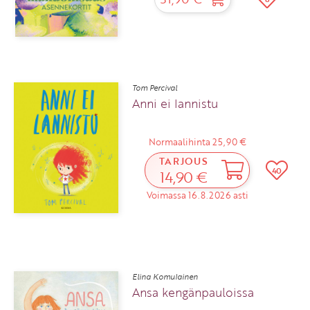
Tom Percival
Anni ei lannistu
Normaalihinta 25,90 €
TARJOUS
40
14,90 €
Voimassa 16.8.2026 asti
Elina Komulainen
Ansa kengänpauloissa