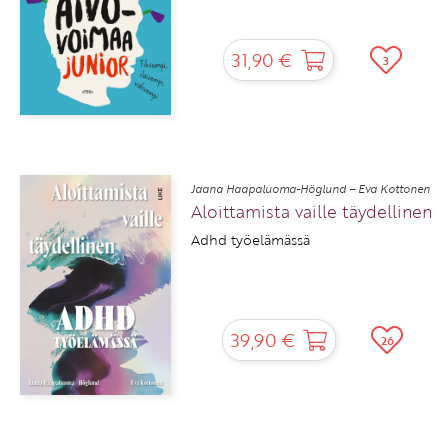
31,90 €
3
Jaana Haapaluoma-Höglund – Eva Kottonen
Aloittamista vaille täydellinen
Adhd työelämässä
39,90 €
26